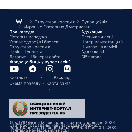
Структура каледжа
Супрацоўнікі
Мурашко Екатерина Дмитриевна
Пра каледж
Адукацыя
Гісторыя каледжа
Спецыяльнасці
Уголок здароўя і бяспекі
Цэнтр кампетэнцый
Структура каледжа
Цыклавыя камісіі
Навіны і анонсы
Аддзяленні
Лагатыпы і банеры сайта
Бібліятэка
Жадаеце быць у курсе навін?
·
Кантакты
Расклад
·
Схема праезду
Карта сайта
© БДУІР філіял Мінскі радыётэхнічны каледж, 2026
Сайт распрацаваны навучэнцамі каледжа.
Рэгістрацыйнае пасведчанне №185251 ад 13.12.2022
Палітыка канфідэцыяльнасці