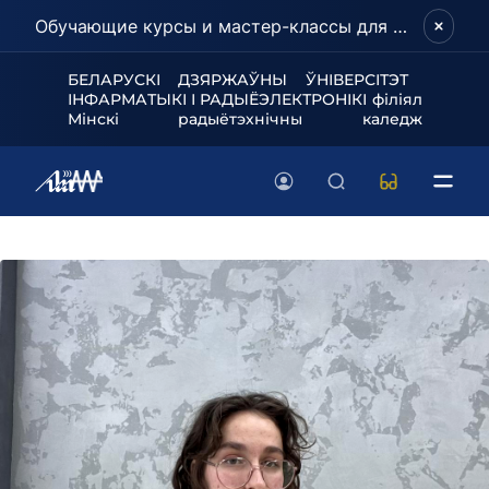
Обучающие курсы и мастер-классы для школьников и абитуриентов!
БЕЛАРУСКІ ДЗЯРЖАЎНЫ ЎНІВЕРСІТЭТ
ІНФАРМАТЫКІ І РАДЫЁЭЛЕКТРОНІКІ філіял
Мінскі радыётэхнічны каледж