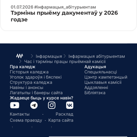
01.07.2026 #інфармацыя_абітурыентам
Тэрміны прыёму дакументаў у 2026
годзе
Інфармацыя
Інфармацыя абітурыентам
Час і тэрміны працы прыёмнай камісіі
Пра каледж
Адукацыя
Гісторыя каледжа
Спецыяльнасці
Уголок здароўя і бяспекі
Цэнтр кампетэнцый
Структура каледжа
Цыклавыя камісіі
Навіны і анонсы
Аддзяленні
Лагатыпы і банеры сайта
Бібліятэка
Жадаеце быць у курсе навін?
·
Кантакты
Расклад
·
Схема праезду
Карта сайта