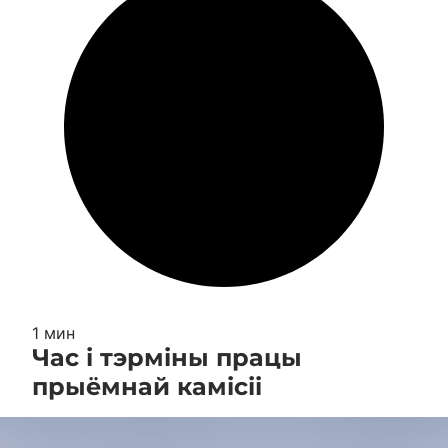
1 мин
Час і тэрміны працы
прыёмнай камісіі