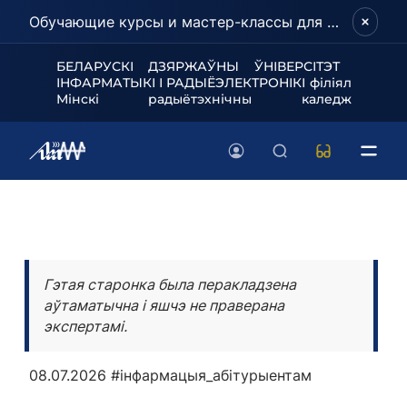
Обучающие курсы и мастер-классы для школьников и абитуриентов!
БЕЛАРУСКІ ДЗЯРЖАЎНЫ ЎНІВЕРСІТЭТ
ІНФАРМАТЫКІ І РАДЫЁЭЛЕКТРОНІКІ філіял
Мінскі радыётэхнічны каледж
Гэтая старонка была перакладзена
аўтаматычна і яшчэ не праверана
экспертамі.
08.07.2026
#інфармацыя_абітурыентам