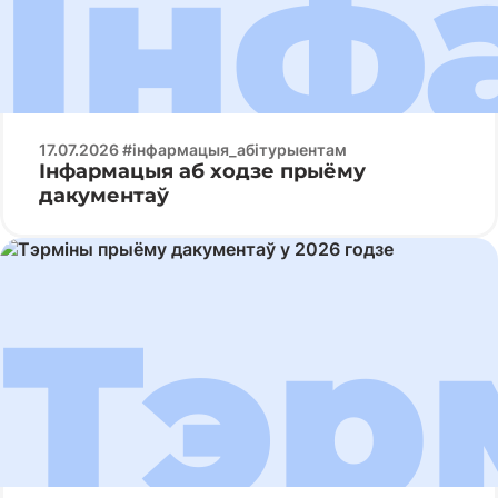
17.07.2026 #інфармацыя_абітурыентам
Інфармацыя аб ходзе прыёму
дакументаў