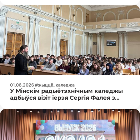
Мікалаевіча, прысвечанае
Міжнароднаму дню сям'і і
Міжнароднаму дню абароны дзяцей
01.06.2026 #жыццё_каледжа
У Мінскім радыётэхнічным каледжы
адбыўся візіт іерэя Сергія Фалея з
Елісавецінскага жаночага манастыра.