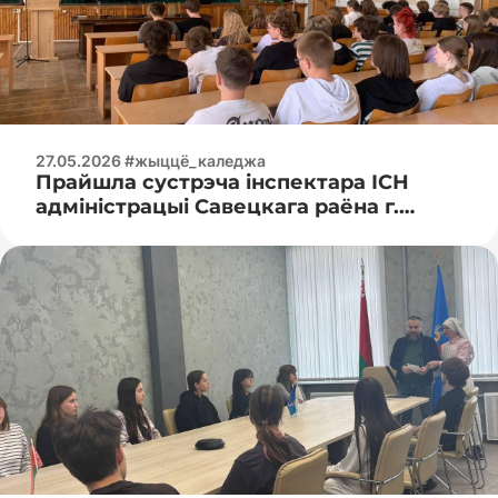
27.05.2026 #жыццё_каледжа
Прайшла сустрэча інспектара ІСН
адміністрацыі Савецкага раёна г.
Мінска Багатава Мікіты Іванавіча з
навучэнцамі