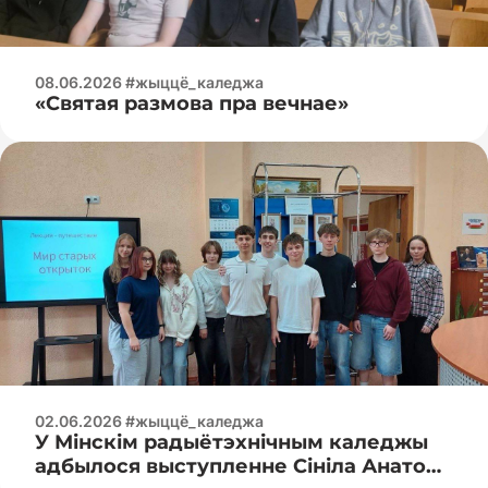
08.06.2026 #жыццё_каледжа
«Святая размова пра вечнае»
02.06.2026 #жыццё_каледжа
У Мінскім радыётэхнічным каледжы
адбылося выступленне Сініла Анатоля