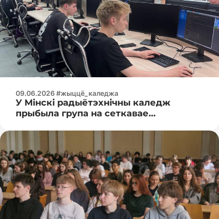
09.06.2026 #жыццё_каледжа
У Мінскі радыётэхнічны каледж
прыбыла група на сеткавае
навучанне!