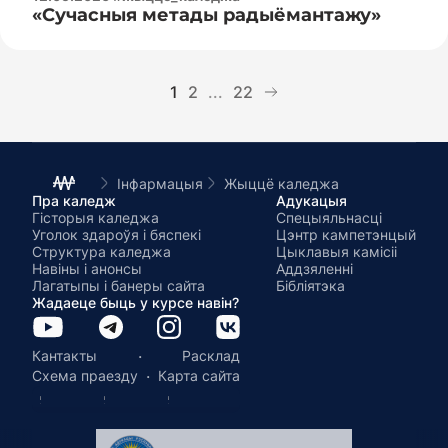
«Сучасныя метады радыёмантажу»
1
2
...
22
Інфармацыя
Жыццё каледжа
Пра каледж
Адукацыя
Гісторыя каледжа
Спецыяльнасці
Уголок здароўя і бяспекі
Цэнтр кампетэнцый
Структура каледжа
Цыклавыя камісіі
Навіны і анонсы
Аддзяленні
Лагатыпы і банеры сайта
Бібліятэка
Жадаеце быць у курсе навін?
·
Кантакты
Расклад
·
Схема праезду
Карта сайта