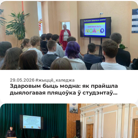
горада Мінска Беларускай партыі
«Белая Русь» Бабко Аленай
Анатольеўнай
29.05.2026 #жыццё_каледжа
Здаровым быць модна: як прайшла
дыялогавая пляцоўка ў студэнтаў
групы 5К9391