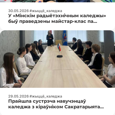
30.05.2026 #жыццё_каледжа
У «Мінскім радыётэхнічным каледжы»
быў праведзены майстар-клас па
радыёмантажы
29.05.2026 #жыццё_каледжа
Прайшла сустрэча навучэнцаў
каледжа з кіраўніком Сакратарыята
Савецкага раённага аддзялення