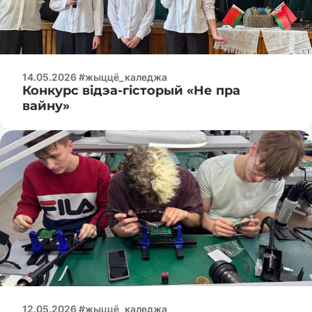
14.05.2026 #жыццё_каледжа
Конкурс відэа-гісторый «Не пра
вайну»
12.05.2026 #жыццё_каледжа