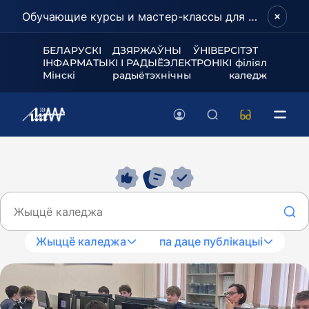
Обучающие курсы и мастер-классы для школьников и абитуриентов!
БЕЛАРУСКІ ДЗЯРЖАЎНЫ ЎНІВЕРСІТЭТ
ІНФАРМАТЫКІ І РАДЫЁЭЛЕКТРОНІКІ філіял
Мінскі радыётэхнічны каледж
Жыццё каледжа
па даце публікацыі