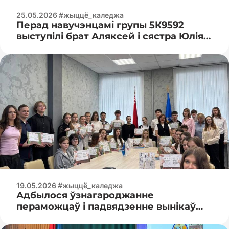
25.05.2026 #жыццё_каледжа
Перад навучэнцамі групы 5К9592
выступілі брат Аляксей і сястра Юлія
служыцелі Елісавецінскага
манастыра.
19.05.2026 #жыццё_каледжа
Адбылося ўзнагароджанне
пераможцаў і падвядзенне вынікаў
конкурсу відэа-гісторый «Не пра
вайну»