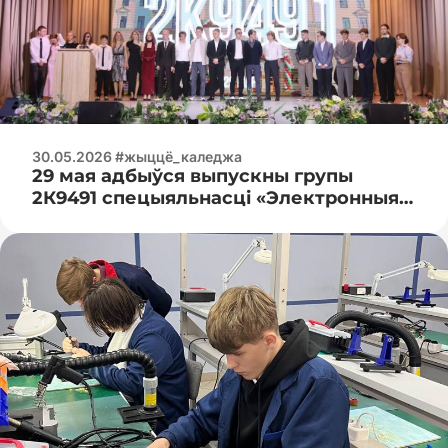
30.05.2026 #жыццё_каледжа
29 мая адбыўся выпускны групы
2К9491 спецыяльнасці «Электронныя
вылічальныя сродкі»