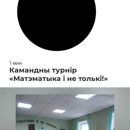
1 мин
Камандны турнір
«Матэматыка і не толькі!»