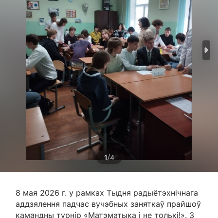
/
1
4
8 мая 2026 г. у рамках Тыдня радыётэхнічнага
аддзялення падчас вучэбных заняткаў прайшоў
камандны турнір «Матэматыка і не толькі!». З