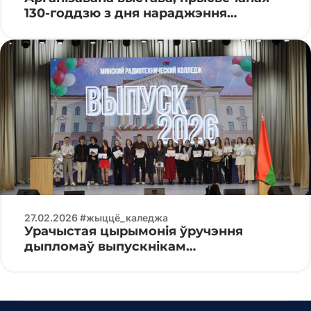
130-годдзю з дня нараджэння
Кандрата Крапівы
27.02.2026 #жыццё_каледжа
Урачыстая цырымонія ўручэння
дыпломаў выпускнікам
спецыяльнасці «Праграмуемыя
мабільныя сістэмы»