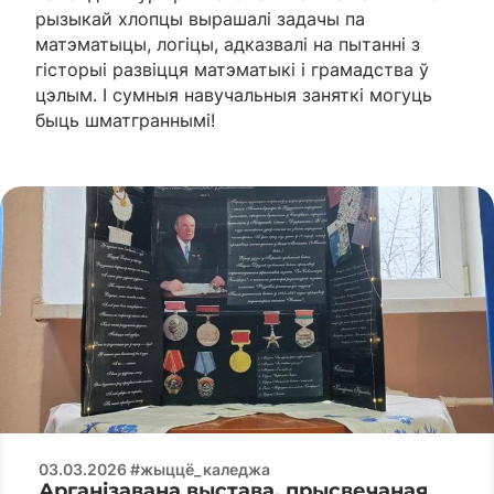
рызыкай хлопцы вырашалі задачы па
матэматыцы, логіцы, адказвалі на пытанні з
гісторыі развіцця матэматыкі і грамадства ў
цэлым. І сумныя навучальныя заняткі могуць
быць шматграннымі!
03.03.2026 #жыццё_каледжа
Арганізавана выстава, прысвечаная