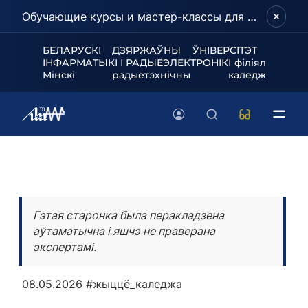
Обучающие курсы и мастер-классы для школьников и абитуриентов!
БЕЛАРУСКІ ДЗЯРЖАЎНЫ ЎНІВЕРСІТЭТ
ІНФАРМАТЫКІ І РАДЫЁЭЛЕКТРОНІКІ філіял
Мінскі радыётэхнічны каледж
Гэтая старонка была перакладзена
аўтаматычна і яшчэ не праверана
экспертамі.
08.05.2026
#жыццё_каледжа