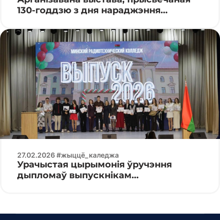
130-годдзю з дня нараджэння
Кандрата Крапівы
27.02.2026 #жыццё_каледжа
Урачыстая цырымонія ўручэння
дыпломаў выпускнікам
спецыяльнасці «Праграмуемыя
мабільныя сістэмы»