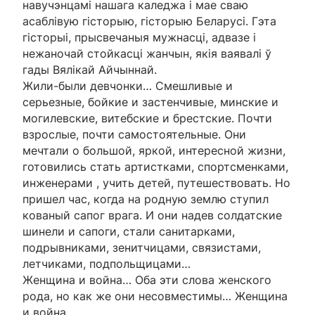
навучэнцамі нашага каледжа і мае сваю
асаблівую гісторыю, гісторыю Беларусі. Гэта
гісторыі, прысвечаныя мужнасці, адвазе і
нежаночай стойкасці жанчын, якія ваявалі ў
гады Вялікай Айчыннай.
Жили-были девчонки… Смешливые и
серьезные, бойкие и застенчивые, минские и
могилевские, витебские и брестские. Почти
взрослые, почти самостоятельные. Они
мечтали о большой, яркой, интересной жизни,
готовились стать артистками, спортсменками,
инженерами , учить детей, путешествовать. Но
пришел час, когда на родную землю ступил
кованый сапог врага. И они надев солдатские
шинели и сапоги, стали санитарками,
подрывниками, зенитчицами, связистами,
летчиками, подпольщицами…
Женщина и война… Оба эти слова женского
рода, но как же они несовместимы… Женщина
и война…