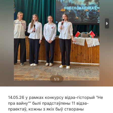
/
1
9
14.05.26 у рамках конкурсу відэа-гісторый "Не
пра вайну"" былі прадстаўлены 11 відэа-
праектаў, кожны з якіх быў створаны