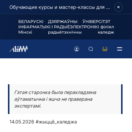
Обучающие курсы и мастер-классы для школьников и абитуриентов!
БЕЛАРУСКІ ДЗЯРЖАЎНЫ ЎНІВЕРСІТЭТ
ІНФАРМАТЫКІ І РАДЫЁЭЛЕКТРОНІКІ філіял
Мінскі радыётэхнічны каледж
Гэтая старонка была перакладзена
аўтаматычна і яшчэ не праверана
экспертамі.
14.05.2026
#жыццё_каледжа