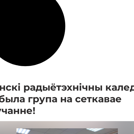
інскі радыётэхнічны кале
была група на сеткавае
учанне!