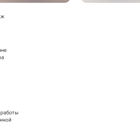
дж
нне
ра
 работы
нной