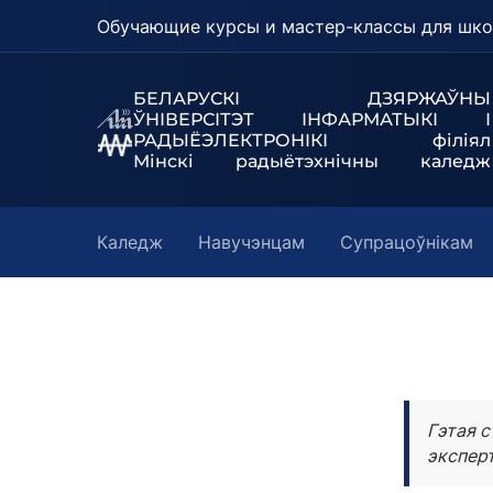
Обучающие курсы и мастер-классы для шко
БЕЛАРУСКІ ДЗЯРЖАЎНЫ
ЎНІВЕРСІТЭТ
ІНФАРМАТЫКІ І
РАДЫЁЭЛЕКТРОНІКІ філіял
Мінскі радыётэхнічны каледж
Каледж
Навучэнцам
Супрацоўнікам
Гэтая с
эксперт