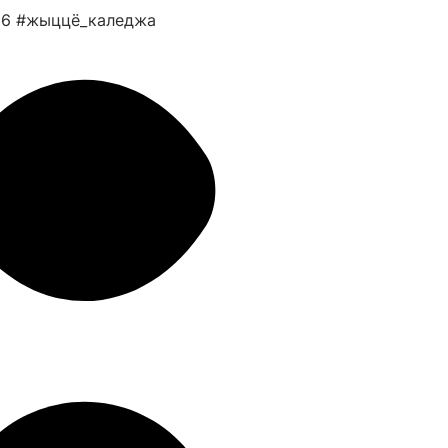
26
#жыццё_каледжа