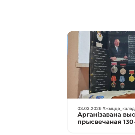
03.03.2026 #жыццё_кале
Арганізавана выс
прысвечаная 130
нараджэння Канд