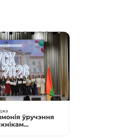
еджа
монія ўручэння
кнікам
«Праграмуемыя