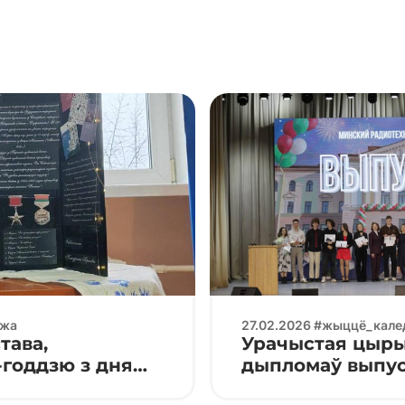
джа
27.02.2026 #жыццё_кал
тава,
Урачыстая цыры
-годдзю з дня
дыпломаў выпус
рата Крапівы
спецыяльнасці 