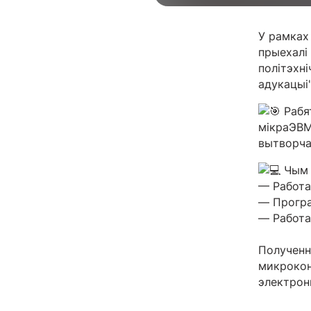
У рамках
прыехалі
політэхні
адукацыі"
Рабя
мікраЭВМ
вытворча
Чым 
— Работа
— Програ
— Работа
Полученн
микроко
электрон