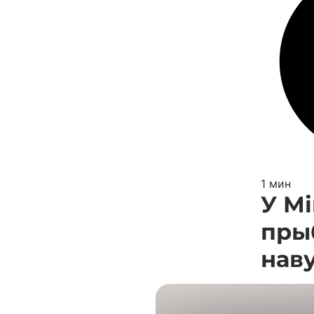
1 мин
У М
пры
нав