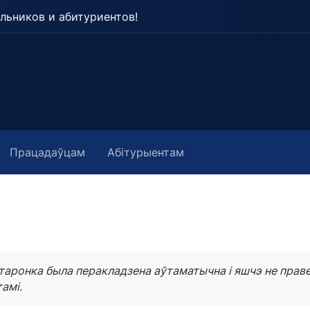
льников и абитуриентов!
Працадаўцам
Абітурыентам
таронка была перакладзена аўтаматычна і яшчэ не прав
амі.