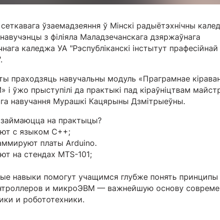
 сеткавага ўзаемадзеяння ў Мінскі радыётэхнічны кале
 навучэнцы з філіяла Маладзечанскага дзяржаўнага
чнага каледжа УА "Рэспубліканскі інстытут прафесійнай
.
ты праходзяць навучальны модуль «Праграмнае кірава
» і ўжо прыступілі да практыкі пад кіраўніцтвам майст
га навучання Мурашкі Кацярыны Дзмітрыеўны.
займаюцца на практыцы?
ют с языком C++;
ммируют платы Arduino.
ют на стендах MTS-101;
ые навыки помогут учащимся глубже понять принципы
нтроллеров и микроЭВМ — важнейшую основу совреме
ики и робототехники.