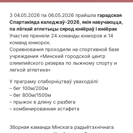
З 04.05.2026 па 06.05.2026 прайшла
гарадская
Спартакіяда каледжаў-2026, якія навучаюцца,
па лёгкай атлетыцы сярод юніёраў і юніёрак
Участие приняли 24 команды юниоров и 14
команд юниорок.
Соревнования проходили на спортивной базе
учреждения «Минский городской центр
олимпийского резерва по лыжному спорту и
легкой атлетике»
У праграму спаборніцтваў уваходзілі:
– бег 100м/200м
– бег 800м/1500м
– прыжок в длину с разбега
– комбинированная эстафета
Зборная каманда Мінскага радыётэхнічнага