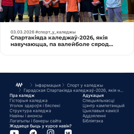
03.03.2026 #спорт_у_каледжы
Спартакіяда каледжаў-2026, якія
навучаюцца, па валейболе сярод
юніёраў
Інфармацыя
Спорт у каледжы
Гарадская Спартакіяда каледжаў-2026, якія навучаюцца, па лёгкай атлетыцы сярод юніёраў і юніёрак.
Пра каледж
Адукацыя
Гісторыя каледжа
Спецыяльнасці
Уголок здароўя і бяспекі
Цэнтр кампетэнцый
Структура каледжа
Цыклавыя камісіі
Навіны і анонсы
Аддзяленні
Лагатыпы і банеры сайта
Бібліятэка
Жадаеце быць у курсе навін?