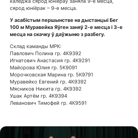
каледжа сярод юніёраў заняла 9-е месца,
сярод юніёрак – 9-е месца.
У асабістым першынстве на дыстанцыі Бег
100 м Муравейка Яўген заняў 2-е месца і 3-е
месца на скачку ў даўжыню з разбегу.
Склад каманды МРК:
Павлович Полина гр. 4К9392
Игнатович Анастасия гр. 4К9291
Майорова Юлия гр. 5К9091
Морочковская Марина гр. 5К9791
Муравейко Евгений гр. 4К9392
Мясников Никита гр. 4К9392
Ушак Артём гр. 4К9394
Леванович Тимофей гр. 4К9591