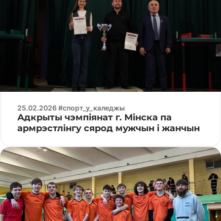
25.02.2026 #спорт_у_каледжы
Адкрыты чэмпіянат г. Мінска па
армрэстлінгу сярод мужчын і жанчын