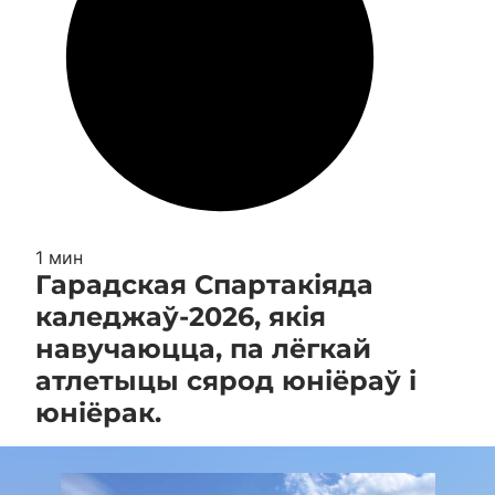
1 мин
Гарадская Спартакіяда
каледжаў-2026, якія
навучаюцца, па лёгкай
атлетыцы сярод юніёраў і
юніёрак.