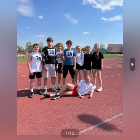
/
1
10