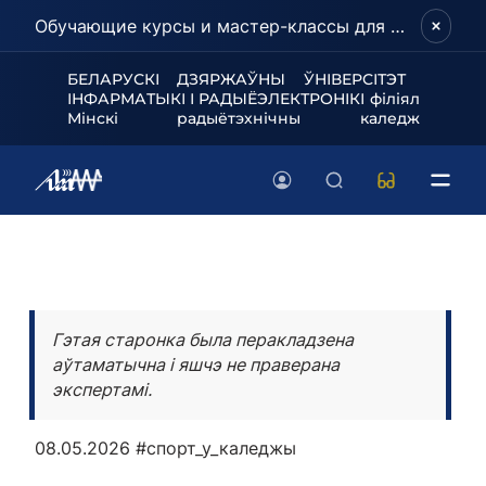
Обучающие курсы и мастер-классы для школьников и абитуриентов!
БЕЛАРУСКІ ДЗЯРЖАЎНЫ ЎНІВЕРСІТЭТ
ІНФАРМАТЫКІ І РАДЫЁЭЛЕКТРОНІКІ філіял
Мінскі радыётэхнічны каледж
Гэтая старонка была перакладзена
аўтаматычна і яшчэ не праверана
экспертамі.
08.05.2026
#спорт_у_каледжы