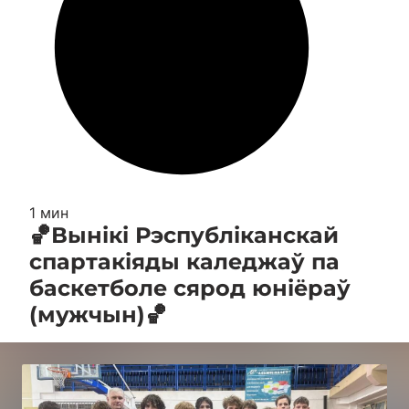
1 мин
🏀Вынікі Рэспубліканскай
спартакіяды каледжаў па
баскетболе сярод юніёраў
(мужчын)🏀