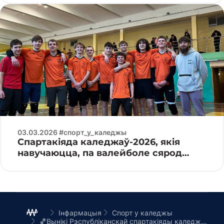
03.03.2026 #спорт_у_каледжы
Спартакіяда каледжаў-2026, якія
навучаюцца, па валейболе сярод
юніёраў
Інфармацыя
Спорт у каледжы
🏀Вынікі Рэспубліканскай спартакіяды каледжаў па баскетболе сярод юніёраў (мужчын)🏀