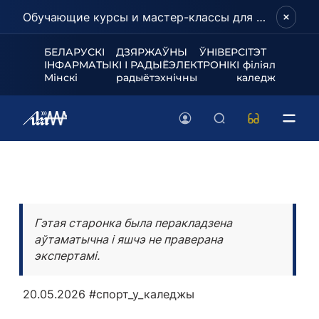
Обучающие курсы и мастер-классы для школьников и абитуриентов!
БЕЛАРУСКІ ДЗЯРЖАЎНЫ ЎНІВЕРСІТЭТ
ІНФАРМАТЫКІ І РАДЫЁЭЛЕКТРОНІКІ філіял
Мінскі радыётэхнічны каледж
Гэтая старонка была перакладзена
аўтаматычна і яшчэ не праверана
экспертамі.
20.05.2026
#спорт_у_каледжы