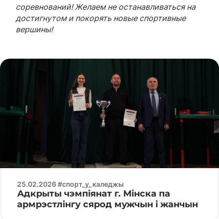
соревнований! Желаем не останавливаться на
достигнутом и покорять новые спортивные
вершины!
25.02.2026 #спорт_у_каледжы
Адкрыты чэмпіянат г. Мінска па
армрэстлінгу сярод мужчын і жанчын