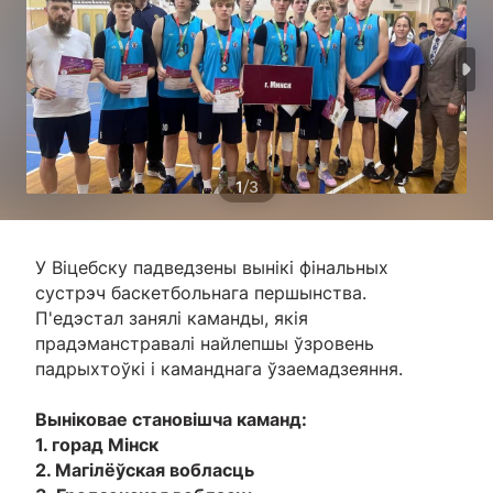
/
1
3
У Віцебску падведзены вынікі фінальных
сустрэч баскетбольнага першынства.
П'едэстал занялі каманды, якія
прадэманстравалі найлепшы ўзровень
падрыхтоўкі і каманднага ўзаемадзеяння.
Выніковае становішча каманд:
1. горад Мінск
2. Магілёўская вобласць