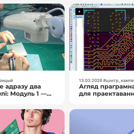
тэнцый
13.03.2026 #цэнтр_камп
е адразу два
Агляд праграмн
і: Модуль 1 —
для праектаван
ная практыка:
поплаткаў
авымі
вымярэнне
 супраціву); –
асцылографам