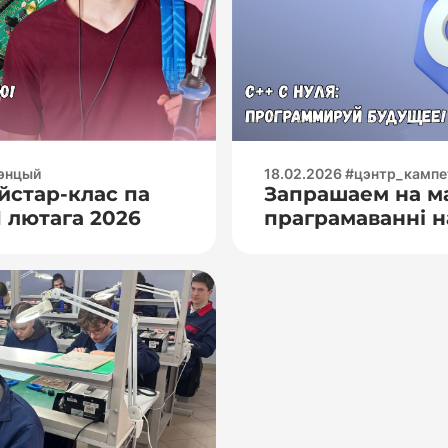
сігналу); –
верка намін
тэнцый
18.02.2026 #цэнтр_камп
йстар-клас па
Запрашаем на м
 лютага 2026
праграмаванні н
лютага 2026