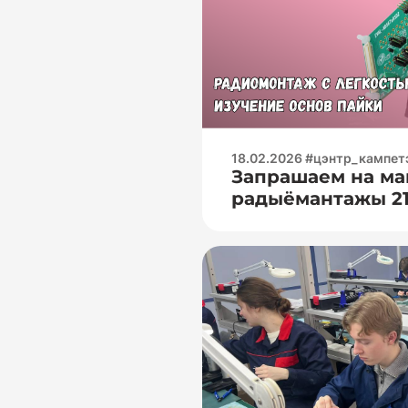
(назіранне формы 
вызначэнне і пра
18.02.2026 #цэнтр_кампе
Запрашаем на ма
радыёмантажы 21