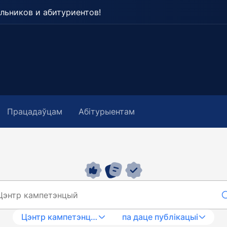
льников и абитуриентов!
Працадаўцам
Абітурыентам
Цэнтр кампетэнцый
па даце публікацыі