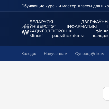
Обучающие курсы и мастер-классы для шко
БЕЛАРУСКІ ДЗЯРЖАЎНЫ
ЎНІВЕРСІТЭТ
ІНФАРМАТЫКІ І
РАДЫЁЭЛЕКТРОНІКІ філіял
Мінскі радыётэхнічны каледж
Каледж
Навучэнцам
Супрацоўнікам