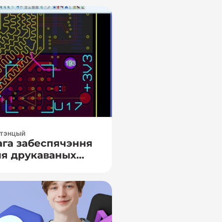
етэнцый
ага забеспячэння
ня друкаваных