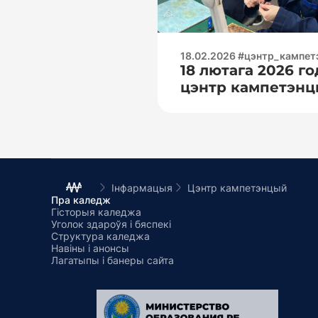
18.02.2026 #цэнтр_кампе
18 лютага 2026 го
цэнтр кампетэнц
група «Беларуска
нацыянальнага тэ
ўніверсітэта» фа
інжынерна-педага
рамках сеткавага
Інфармацыя
Цэнтр кампетэнцый
Пра каледж
Гісторыя каледжа
Уголок здароўя і бяспекі
Структура каледжа
Навіны і анонсы
Лагатыпы і банеры сайта