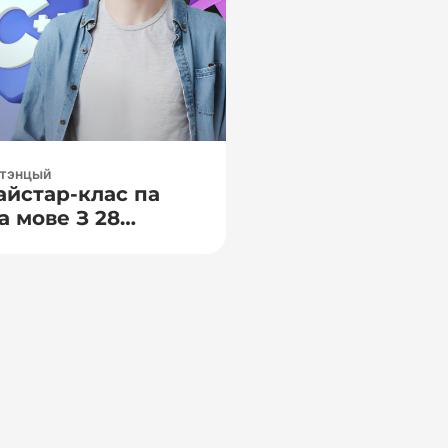
етэнцый
айстар-клас па
а мове З 28