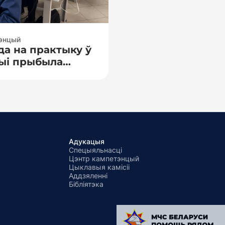
тэнцый
да на практыку ў
ыі прыбыла
га
хнічнага
культэта
гічнага ў
 навучання!
Адукацыя
Спецыяльнасці
Цэнтр кампетэнцый
Цыклавыя камісіі
Аддзяленні
Бібліятэка