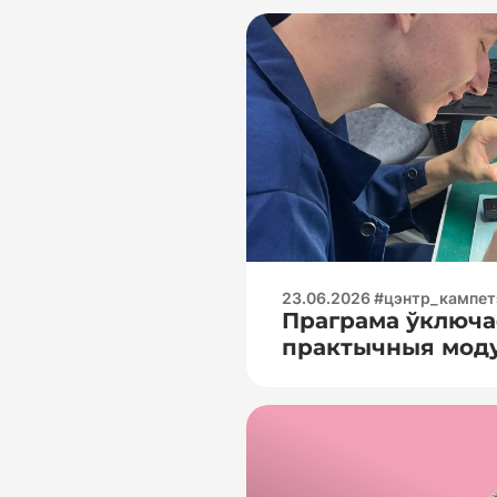
23.06.2026 #цэнтр_кампе
Праграма ўключа
практычныя модул
Электравымяраль
🧐 — праца з лічб
мультыметрамі (
напружання, току,
Асновы працы з 