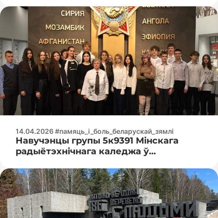
«Трасцянец»
14.04.2026 #памяць_і_боль_беларускай_зямлі
Навучэнцы групы 5к9391 Мінскага
радыётэхнічнага каледжа ў
суправаджэнні з Нырцовым Ігарам
Мікалаевічам наведалі Беларускі
дзяржаўны музей гісторыі Вялікай
Айчыннай вайны