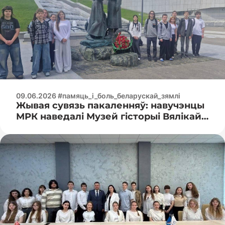
09.06.2026 #памяць_і_боль_беларускай_зямлі
Жывая сувязь пакаленняў: навучэнцы
МРК наведалі Музей гісторыі Вялікай
Айчыннай вайны