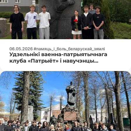
06.05.2026 #памяць_і_боль_беларускай_зямлі
Удзельнікі ваенна-патрыятычнага
клуба «Патрыёт» і навучэнцы
вучэбнай групы 3К9592 усклалі да
помніка кветкі