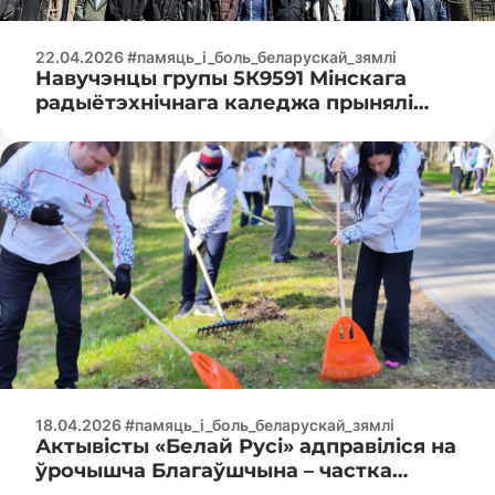
22.04.2026 #памяць_і_боль_беларускай_зямлі
Навучэнцы групы 5К9591 Мінскага
радыётэхнічнага каледжа прынялі
ўдзел у добраўпарадкаванні Ваенных
могілак.
18.04.2026 #памяць_і_боль_беларускай_зямлі
Актывісты «Белай Русі» адправіліся на
ўрочышча Благаўшчына – частка
мемарыяльнага комплексу