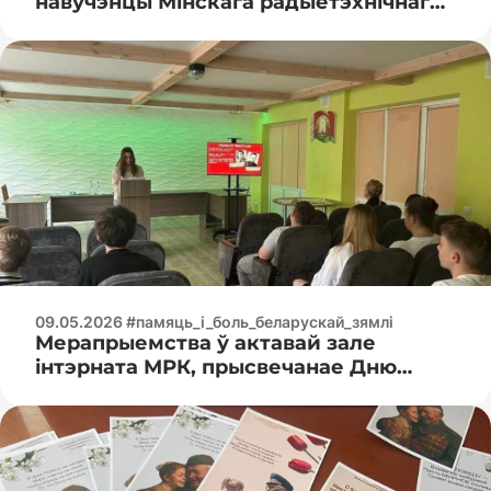
навучэнцы Мінскага радыётэхнічнага
каледжа наведалі музей гісторыі
Вялікай Айчыннай вайны
09.05.2026 #памяць_і_боль_беларускай_зямлі
Мерапрыемства ў актавай зале
інтэрната МРК, прысвечанае Дню
Перамогі