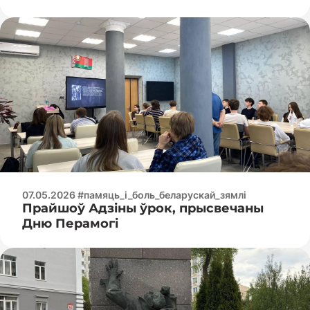
07.05.2026 #памяць_і_боль_беларускай_зямлі
Прайшоў Адзіны ўрок, прысвечаны
Дню Перамогі