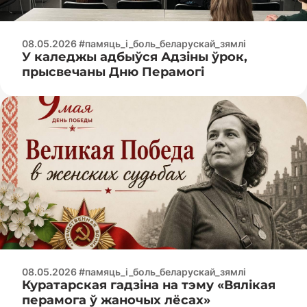
08.05.2026 #памяць_і_боль_беларускай_зямлі
У каледжы адбыўся Адзіны ўрок,
прысвечаны Дню Перамогі
08.05.2026 #памяць_і_боль_беларускай_зямлі
Куратарская гадзіна на тэму «Вялікая
перамога ў жаночых лёсах»