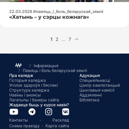
22.03.2026 #памяць_і_боль_беларускай_зямлі
«Хатынь – у сэрцы кожнага»
1
2
...
7
Інфармацыя
Памяць і боль беларускай зямлі
Пра каледж
Адукацыя
Гісторыя каледжа
Спецыяльнасці
Уголок здароўя і бяспекі
Цэнтр кампетэнцый
Структура каледжа
Цыклавыя камісіі
Навіны і анонсы
Аддзяленні
Лагатыпы і банеры сайта
Бібліятэка
Жадаеце быць у курсе навін?
·
Кантакты
Расклад
·
Схема праезду
Карта сайта