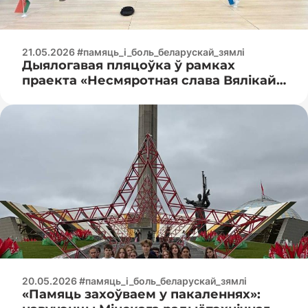
21.05.2026 #памяць_і_боль_беларускай_зямлі
Дыялогавая пляцоўка ў рамках
праекта «Несмяротная слава Вялікай
Перамогі»
20.05.2026 #памяць_і_боль_беларускай_зямлі
«Памяць захоўваем у пакаленнях»: