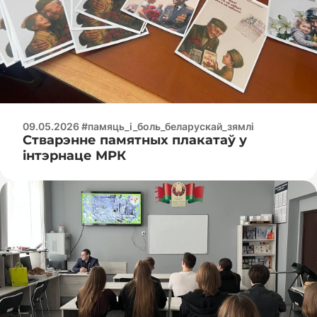
09.05.2026 #памяць_і_боль_беларускай_зямлі
Стварэнне памятных плакатаў у
інтэрнаце МРК