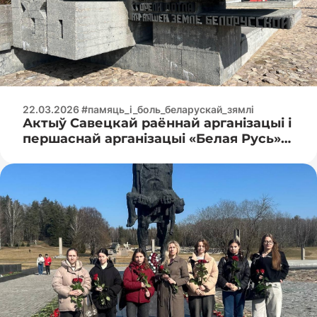
22.03.2026 #памяць_і_боль_беларускай_зямлі
Актыў Савецкай раённай арганізацыі і
першаснай арганізацыі «Белая Русь»
Мінскага радыётэхнічнага каледжа на
ўскладанні кветак у мемарыяльным
комплексе «Хатынь»