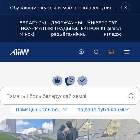
Обучающие курсы и мастер-классы для школьников и абитуриентов!
БЕЛАРУСКІ ДЗЯРЖАЎНЫ ЎНІВЕРСІТЭТ
ІНФАРМАТЫКІ І РАДЫЁЭЛЕКТРОНІКІ філіял
Мінскі радыётэхнічны каледж
Памяць і боль беларускай зямлі
па даце публікацыі