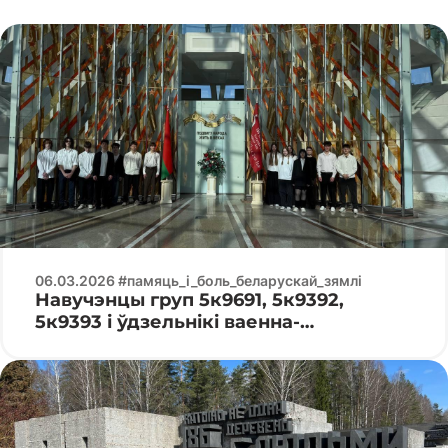
06.03.2026 #памяць_і_боль_беларускай_зямлі
Навучэнцы груп 5к9691, 5к9392,
5к9393 і ўдзельнікі ваенна-
патрыятычнага клуба «Патрыёт»
наведалі Беларускі дзяржаўны музей
гісторыі Вялікай Айчыннай вайны