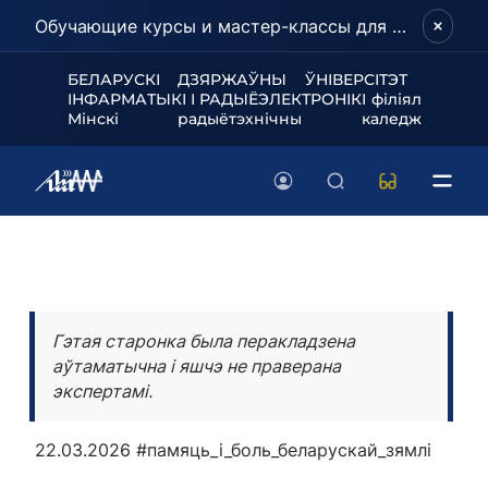
Обучающие курсы и мастер-классы для школьников и абитуриентов!
БЕЛАРУСКІ ДЗЯРЖАЎНЫ ЎНІВЕРСІТЭТ
ІНФАРМАТЫКІ І РАДЫЁЭЛЕКТРОНІКІ філіял
Мінскі радыётэхнічны каледж
Гэтая старонка была перакладзена
аўтаматычна і яшчэ не праверана
экспертамі.
22.03.2026
#памяць_і_боль_беларускай_зямлі