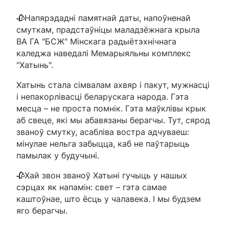
🥀Напярэдадні памятнай даты, напоўненай
смуткам, прадстаўніцы маладзёжнага крыла
ВА ГА "БСЖ" Мінскага радыётэхнічнага
каледжа наведалі Мемарыяльны комплекс
"Хатынь".
Хатынь стала сімвалам ахвяр і пакут, мужнасці
і непакорлівасці беларускага народа. Гэта
месца – не проста помнік. Гэта маўклівы крык
аб свеце, які мы абавязаны берагчы. Тут, сярод
званоў смутку, асабліва востра адчуваеш:
мінулае нельга забыцца, каб не паўтарыць
памылак у будучыні.
🥀Хай звон званоў Хатыні гучыць у нашых
сэрцах як напамін: свет – гэта самае
каштоўнае, што ёсць у чалавека. І мы будзем
яго берагчы.