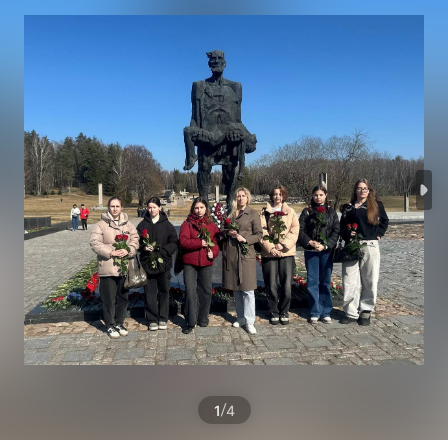
/
1
4