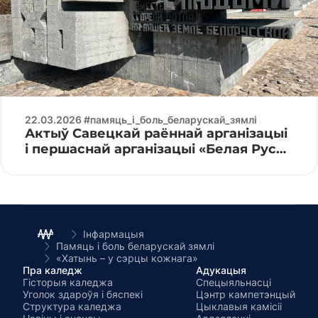
22.03.2026 #памяць_і_боль_беларускай_зямлі
Актыў Савецкай раённай арганізацыі
і першаснай арганізацыі «Белая Русь»
Мінскага радыётэхнічнага каледжа
на ўскладанні кветак у
мемарыяльным комплексе «Хатынь»
Інфармацыя
Памяць і боль беларускай зямлі
«Хатынь – у сэрцы кожнага»
Пра каледж
Адукацыя
Гісторыя каледжа
Спецыяльнасці
Уголок здароўя і бяспекі
Цэнтр кампетэнцый
Структура каледжа
Цыклавыя камісіі