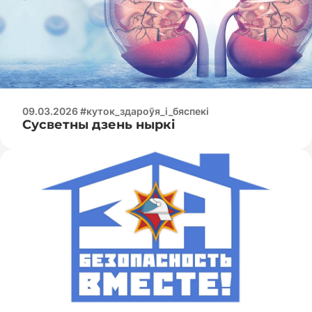
09.03.2026 #куток_здароўя_і_бяспекі
Сусветны дзень ныркі