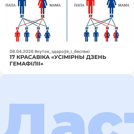
08.04.2026 #куток_здароўя_і_бяспекі
17 КРАСАВІКА «УСІМІРНЫ ДЗЕНЬ
ГЕМАФІЛІІ»