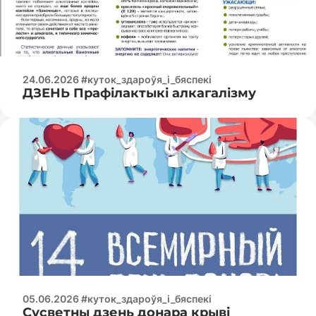
24.06.2026 #куток_здароўя_і_бяспекі
ДЗЕНЬ Прафілактыкі алкагалізму
05.06.2026 #куток_здароўя_і_бяспекі
Сусветны дзень донара крыві