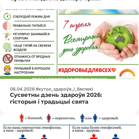
08.04.2026 #куток_здароўя_і_бяспекі
Сусветны дзень здароўя 2026:
гісторыя і традыцыі свята