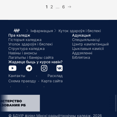
1
2
...
6
Інфармацыя
Куток здароўя і бяспекі
Пра каледж
Адукацыя
Гісторыя каледжа
Спецыяльнасці
Уголок здароўя і бяспекі
Цэнтр кампетэнцый
Структура каледжа
Цыклавыя камісіі
Навіны і анонсы
Аддзяленні
Лагатыпы і банеры сайта
Бібліятэка
Жадаеце быць у курсе навін?
·
Кантакты
Расклад
·
Схема праезду
Карта сайта
© БДУІР філіял Мінскі радыётэхнічны каледж, 2026