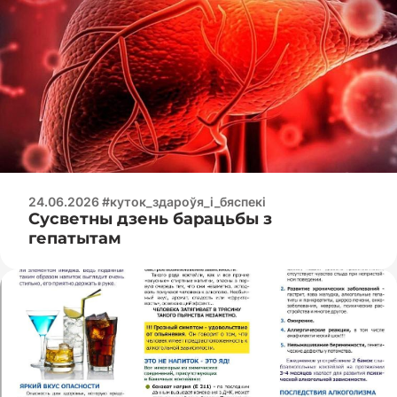
24.06.2026 #куток_здароўя_і_бяспекі
Сусветны дзень барацьбы з
гепатытам