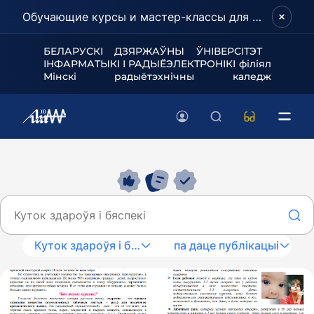
Обучающие курсы и мастер-классы для школьников и абитуриентов!
БЕЛАРУСКІ ДЗЯРЖАЎНЫ ЎНІВЕРСІТЭТ
ІНФАРМАТЫКІ І РАДЫЁЭЛЕКТРОНІКІ філіял
Мінскі радыётэхнічны каледж
Куток здароўя і бяспекі
па даце публікацыі