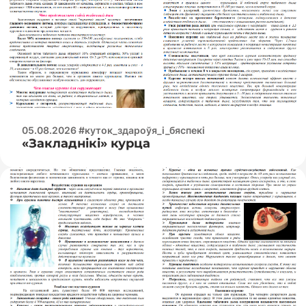
05.08.2026 #куток_здароўя_і_бяспекі
«Закладнікі» курца