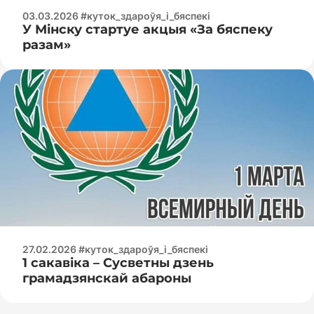
03.03.2026 #куток_здароўя_і_бяспекі
У Мінску стартуе акцыя «За бяспеку
разам»
27.02.2026 #куток_здароўя_і_бяспекі
1 сакавіка – Сусветны дзень
грамадзянскай абароны