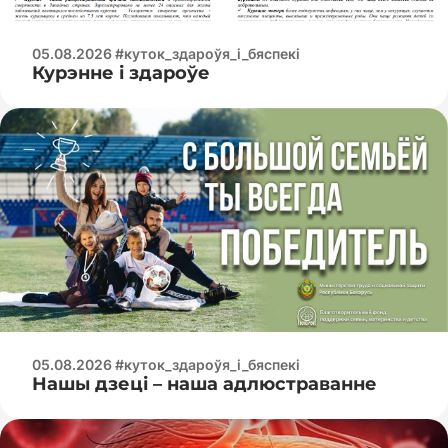
05.08.2026 #куток_здароўя_і_бяспекі
Курэнне і здароўе
05.08.2026 #куток_здароўя_і_бяспекі
Нашы дзеці – наша адлюстраванне