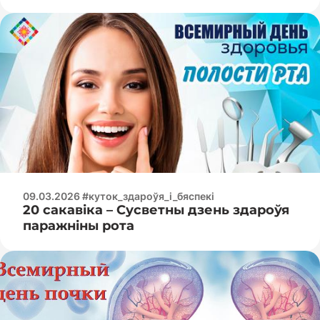
09.03.2026 #куток_здароўя_і_бяспекі
20 сакавіка – Сусветны дзень здароўя
паражніны рота