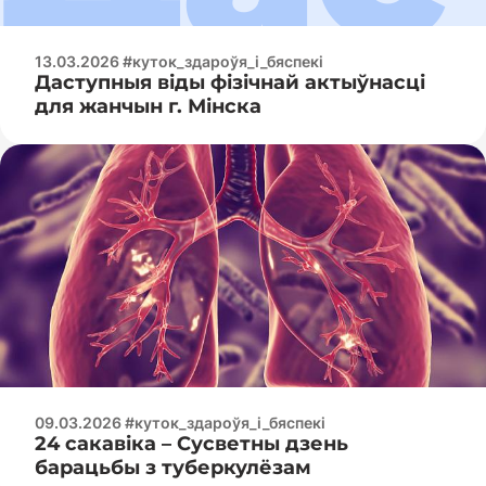
13.03.2026 #куток_здароўя_і_бяспекі
Даступныя віды фізічнай актыўнасці
для жанчын г. Мінска
09.03.2026 #куток_здароўя_і_бяспекі
24 сакавіка – Сусветны дзень
барацьбы з туберкулёзам