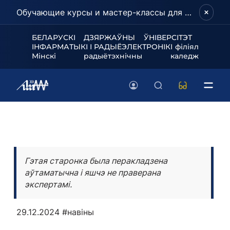
Обучающие курсы и мастер-классы для школьников и абитуриентов!
БЕЛАРУСКІ ДЗЯРЖАЎНЫ ЎНІВЕРСІТЭТ
ІНФАРМАТЫКІ І РАДЫЁЭЛЕКТРОНІКІ філіял
Мінскі радыётэхнічны каледж
Гэтая старонка была перакладзена
аўтаматычна і яшчэ не праверана
экспертамі.
29.12.2024
#навіны