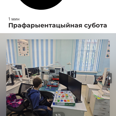
1 мин
Прафарыентацыйная субота
/
1
5