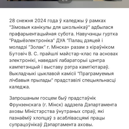
28 снежня 2024 года ў каледжы ў рамках
"Зімовыя канікулы для школьнікаў" адбылася
прафарыентацыйная субота. Навучэнцы гуртка
“Радыёэлектроніка” ДУА “Палац дзяцей і
моладзі “Золак” г. Мінска» разам з кіраўніком
Бутовіч В. С. прайшлі майстар-клас па асновах
электронікі, наведалі лабараторыі цэнтра
кампетэнцый і выставу рэтра камп'ютараў.
Выкладчыкі цыклавой камісіі "Праграмуемыя
лічбавыя прылады" прадставілі спецыяльнасці
каледжа.
Запрошаным госцем быў прадстаўнік
Фрунзенскага (г. Мінск) аддзела Дэпартамента
аховы Міністэрства ўнутраных спраў, які
пазнаёміў хлопцаў з асаблівасцямі працы
супрацоўнікаў Дэпартамента аховы.