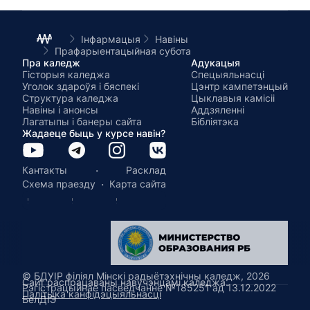
Інфармацыя
Навіны
Прафарыентацыйная субота
Пра каледж
Адукацыя
Гісторыя каледжа
Спецыяльнасці
Уголок здароўя і бяспекі
Цэнтр кампетэнцый
Структура каледжа
Цыклавыя камісіі
Навіны і анонсы
Аддзяленні
Лагатыпы і банеры сайта
Бібліятэка
Жадаеце быць у курсе навін?
·
Кантакты
Расклад
·
Схема праезду
Карта сайта
© БДУІР філіял Мінскі радыётэхнічны каледж, 2026
Сайт распрацаваны навучэнцамі каледжа.
Рэгістрацыйнае пасведчанне №185251 ад 13.12.2022
Палітыка канфідэцыяльнасці
БелДІЭ