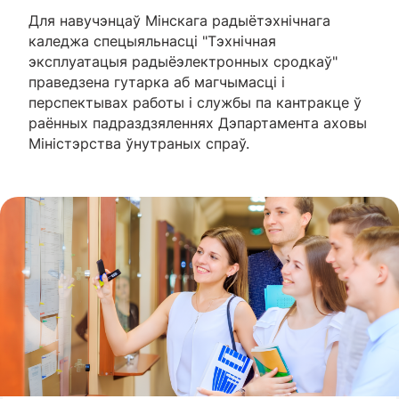
Для навучэнцаў Мінскага радыётэхнічнага
каледжа спецыяльнасці "Тэхнічная
эксплуатацыя радыёэлектронных сродкаў"
праведзена гутарка аб магчымасці і
перспектывах работы і службы па кантракце ў
раённых падраздзяленнях Дэпартамента аховы
Міністэрства ўнутраных спраў.