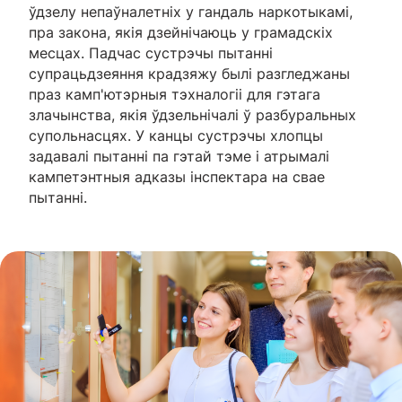
ўдзелу непаўналетніх у гандаль наркотыкамі,
пра закона, якія дзейнічаюць у грамадскіх
месцах. Падчас сустрэчы пытанні
супрацьдзеяння крадзяжу былі разгледжаны
праз камп'ютэрныя тэхналогіі для гэтага
злачынства, якія ўдзельнічалі ў разбуральных
супольнасцях. У канцы сустрэчы хлопцы
задавалі пытанні па гэтай тэме і атрымалі
кампетэнтныя адказы інспектара на свае
пытанні.