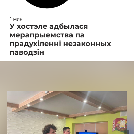
1 мин
У хостэле адбылася
мерапрыемства па
прадухіленні незаконных
паводзін