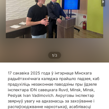
/
1
3
17 сакавіка 2025 года ў інтэрнаце Мінскага
радыётэхнічнага каледжа прайшло падзея, каб
прадухіліць незаконнае паводзіны пры ўдзеле
інспектара IDN савецкага Ruvd, Minsk, Minsk,
Peslyak Ivan Vadimovich. Акруговы інспектар
звярнуў увагу на адказнасць за захоўванне і
распаўсюджванне наркотыкаў, асаблівасці