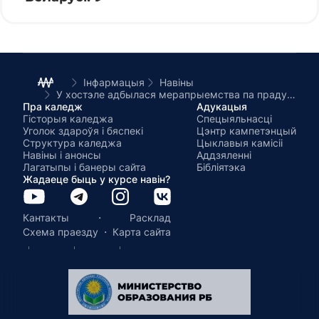
Інфармацыя
Навіны
У хостэле адбылася мерапрыемства па прадухіленні незаконных паводзін
Пра каледж
Адукацыя
Гісторыя каледжа
Спецыяльнасці
Уголок здароўя і бяспекі
Цэнтр кампетэнцый
Структура каледжа
Цыклавыя камісіі
Навіны і анонсы
Аддзяленні
Лагатыпы і банеры сайта
Бібліятэка
Жадаеце быць у курсе навін?
·
Кантакты
Расклад
·
Схема праезду
Карта сайта