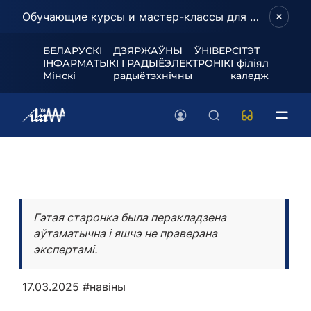
Обучающие курсы и мастер-классы для школьников и абитуриентов!
БЕЛАРУСКІ ДЗЯРЖАЎНЫ ЎНІВЕРСІТЭТ
ІНФАРМАТЫКІ І РАДЫЁЭЛЕКТРОНІКІ філіял
Мінскі радыётэхнічны каледж
Гэтая старонка была перакладзена
аўтаматычна і яшчэ не праверана
экспертамі.
17.03.2025
#навіны