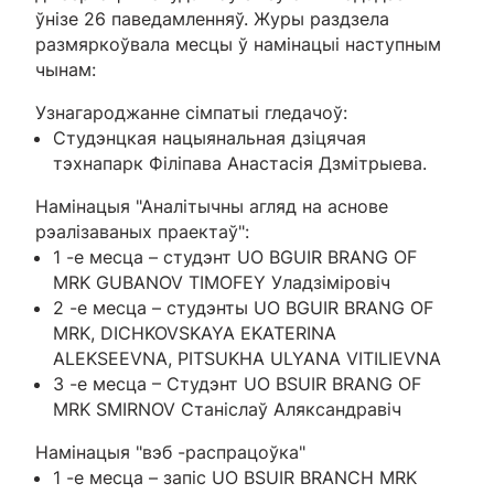
ўнізе 26 паведамленняў. Журы раздзела
размяркоўвала месцы ў намінацыі наступным
чынам:
Узнагароджанне сімпатыі гледачоў:
Студэнцкая нацыянальная дзіцячая
тэхнапарк Філіпава Анастасія Дзмітрыева.
Намінацыя "Аналітычны агляд на аснове
рэалізаваных праектаў":
1 -е месца – студэнт UO BGUIR BRANG OF
MRK GUBANOV TIMOFEY Уладзіміровіч
2 -е месца – студэнты UO BGUIR BRANG OF
MRK, DICHKOVSKAYA EKATERINA
ALEKSEEVNA, PITSUKHA ULYANA VITILIEVNA
3 -е месца – Студэнт UO BSUIR BRANG OF
MRK SMIRNOV Станіслаў Аляксандравіч
Намінацыя "вэб -распрацоўка"
1 -е месца – запіс UO BSUIR BRANCH MRK