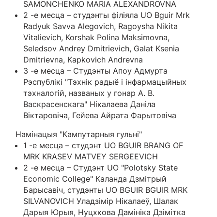
SAMONCHENKO MARIA ALEXANDROVNA
2 -е месца – студэнты філіяла UO Bguir Mrk
Radyuk Savva Alegovich, Ragoysha Nikita
Vitalievich, Korshak Polina Maksimovna,
Seledsov Andrey Dmitrievich, Galat Ksenia
Dmitrievna, Kapkovich Andrevna
3 -е месца – Студэнты Апоу Адмурта
Рэспублікі "Тэхнік радыё і інфармацыйных
тэхналогій, названых у гонар А. В.
Васкрасенскага" Нікалаева Даніла
Віктаровіча, Гейева Айрата Фарытовіча
Намінацыя "Кампутарныя гульні"
1 -е месца – студэнт UO BGUIR BRANG OF
MRK KRASEV MATVEY SERGEEVICH
2 -е месца – Студэнт UO "Polotsky State
Economic College" Каланда Дзмітрый
Барысавіч, студэнты UO BGUIR BGUIR MRK
SILVANOVICH Уладзімір Нікалаеў, Шалак
Дарыя Юрыя, Нуцхкова Дамініка Дзімітка