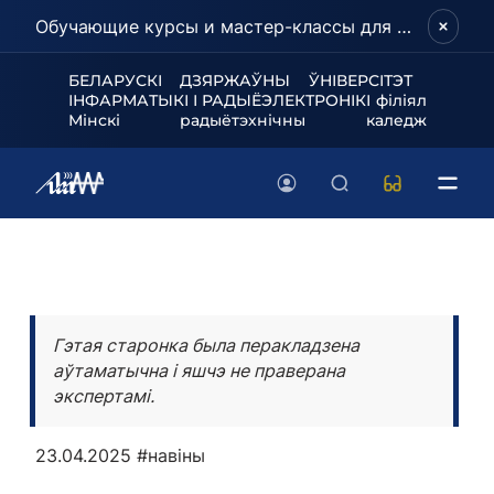
Обучающие курсы и мастер-классы для школьников и абитуриентов!
БЕЛАРУСКІ ДЗЯРЖАЎНЫ ЎНІВЕРСІТЭТ
ІНФАРМАТЫКІ І РАДЫЁЭЛЕКТРОНІКІ філіял
Мінскі радыётэхнічны каледж
Гэтая старонка была перакладзена
аўтаматычна і яшчэ не праверана
экспертамі.
23.04.2025
#навіны