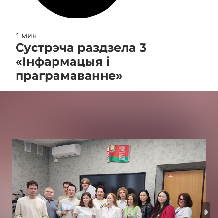
1 мин
Сустрэча раздзела 3
«Інфармацыя і
праграмаванне»