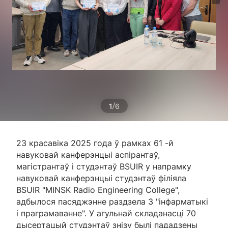
/
1
6
23 красавіка 2025 года ў рамках 61 -й
навуковай канферэнцыі аспірантаў,
магістрантаў і студэнтаў BSUIR у напрамку
навуковай канферэнцыі студэнтаў філіяла
BSUIR "MINSK Radio Engineering College",
адбылося пасяджэнне раздзела 3 "інфарматыкі
і праграмаванне". У агульнай складанасці 70
дысертацый студэнтаў знізу былі пададзены