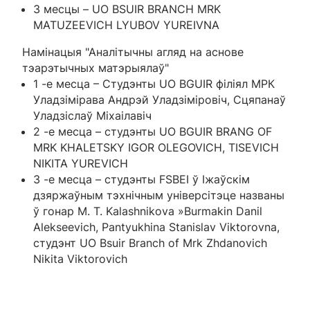
3 месцы – UO BSUIR BRANCH MRK
MATUZEEVICH LYUBOV YUREIVNA
Намінацыя "Аналітычны агляд на аснове
тэарэтычных матэрыялаў"
1 -е месца – Студэнты UO BGUIR філіял МРК
Уладзімірава Андрэй Уладзіміровіч, Сцяпанаў
Уладзіслаў Міхаілавіч
2 -е месца – студэнты UO BGUIR BRANG OF
MRK KHALETSKY IGOR OLEGOVICH, TISEVICH
NIKITA YUREVICH
3 -е месца – студэнты FSBEI ў Іжаўскім
дзяржаўным тэхнічным універсітэце названы
ў гонар M. T. Kalashnikova »Burmakin Danil
Alekseevich, Pantyukhina Stanislav Viktorovna,
студэнт UO Bsuir Branch of Mrk Zhdanovich
Nikita Viktorovich