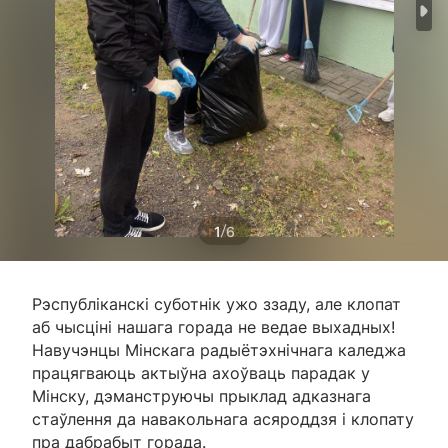
/
1
6
Рэспубліканскі суботнік ужо ззаду, але клопат
аб чысціні нашага горада не ведае выхадных!
Навучэнцы Мінскага радыётэхнічнага каледжа
працягваюць актыўна ахоўваць парадак у
Мінску, дэманструючы прыклад адказнага
стаўлення да навакольнага асяроддзя і клопату
пра дабрабыт горада.