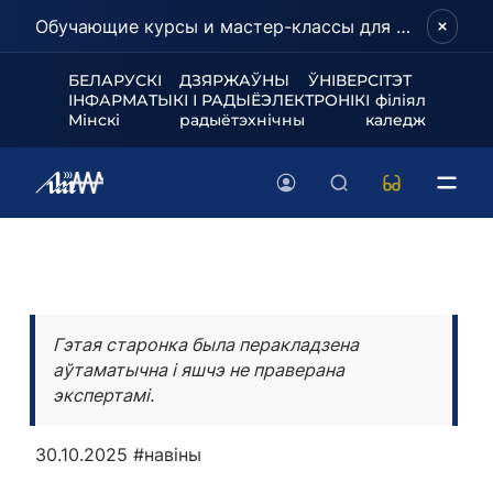
Обучающие курсы и мастер-классы для школьников и абитуриентов!
БЕЛАРУСКІ ДЗЯРЖАЎНЫ ЎНІВЕРСІТЭТ
ІНФАРМАТЫКІ І РАДЫЁЭЛЕКТРОНІКІ філіял
Мінскі радыётэхнічны каледж
Гэтая старонка была перакладзена
аўтаматычна і яшчэ не праверана
экспертамі.
30.10.2025
#навіны