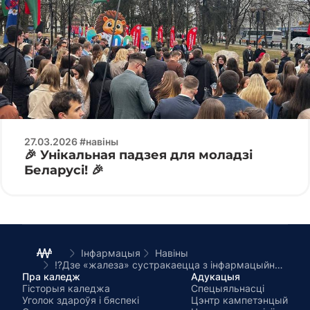
27.03.2026 #навіны
🎉 Унікальная падзея для моладзі
Беларусі! 🎉
Інфармацыя
Навіны
⁉️Дзе «жалеза» сустракаецца з інфармацыйнай бяспекай!?
Пра каледж
Адукацыя
Гісторыя каледжа
Спецыяльнасці
Уголок здароўя і бяспекі
Цэнтр кампетэнцый