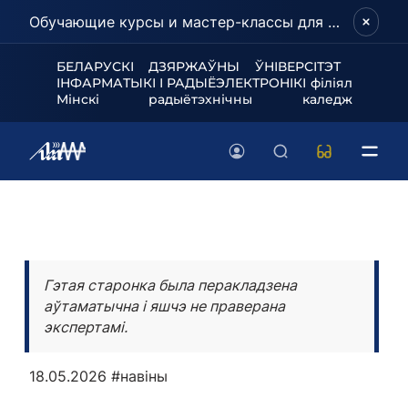
Обучающие курсы и мастер-классы для школьников и абитуриентов!
БЕЛАРУСКІ ДЗЯРЖАЎНЫ ЎНІВЕРСІТЭТ
ІНФАРМАТЫКІ І РАДЫЁЭЛЕКТРОНІКІ філіял
Мінскі радыётэхнічны каледж
Гэтая старонка была перакладзена
аўтаматычна і яшчэ не праверана
экспертамі.
18.05.2026
#навіны