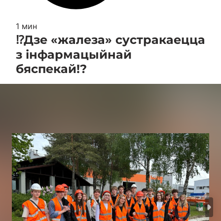
1 мин
⁉️Дзе «жалеза» сустракаецца
з інфармацыйнай
бяспекай!?