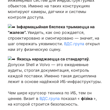
инженерных систем для инфраструктурных
объектов. Именно на таких конструкциях
монтируют камеры, датчики и системы
контроля доступа.
Інфармацыйная бяспека трымаецца на
"жалезе".
Увидеть, как оно рождается,
спроектировано и смонтировано — значит, на
шаг опережать уязвимости.
ВДС.група
открыл
нам эту физическую сцену.
Якасць нараджаецца са стандартаў.
Допуски Shell и Volvo — это ежедневные
аудиты, строгая документация, контроль
каждой поставки. Именно такая дисциплина
лежит в основе надёжной ИБ-инфраструктуры.
Чем шире кругозор техника по ИБ, тем он
ценнее. Визит в
ВДС.група
показал «
фізіка
»,
на которой строится безопасность.