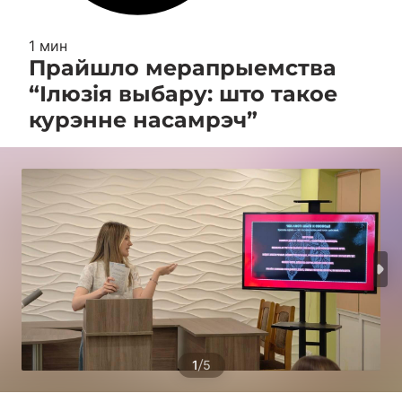
1 мин
Прайшло мерапрыемства
“Ілюзія выбару: што такое
курэнне насамрэч”
/
1
5