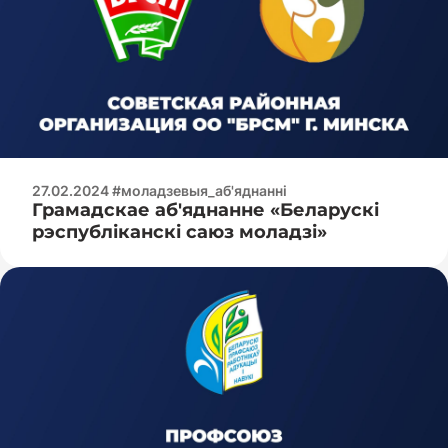
27.02.2024 #моладзевыя_аб'яднанні
Грамадскае аб'яднанне «Беларускі
рэспубліканскі саюз моладзі»