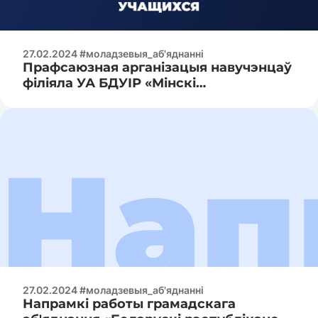
27.02.2024 #моладзевыя_аб'яднанні
Прафсаюзная арганізацыя навучэнцаў
філіяла УА БДУІР «Мінскі
радыётэхнічны каледж»
27.02.2024 #моладзевыя_аб'яднанні
Напрамкі работы грамадскага