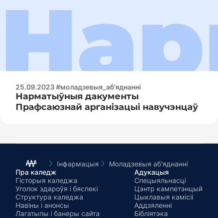
25.09.2023 #моладзевыя_аб'яднанні
Нарматыўныя дакументы
Прафсаюзнай арганізацыі навучэнцаў
Інфармацыя
Моладзевыя аб'яднанні
Пра каледж
Адукацыя
Гісторыя каледжа
Спецыяльнасці
Уголок здароўя і бяспекі
Цэнтр кампетэнцый
Структура каледжа
Цыклавыя камісіі
Навіны і анонсы
Аддзяленні
Лагатыпы і банеры сайта
Бібліятэка