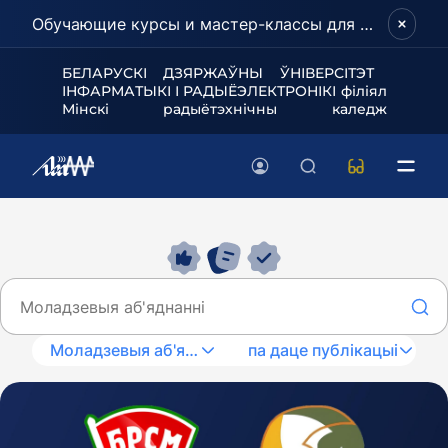
Обучающие курсы и мастер-классы для школьников и абитуриентов!
БЕЛАРУСКІ ДЗЯРЖАЎНЫ ЎНІВЕРСІТЭТ
ІНФАРМАТЫКІ І РАДЫЁЭЛЕКТРОНІКІ філіял
Мінскі радыётэхнічны каледж
Моладзевыя аб'яднанні
па даце публікацыі