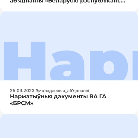
аб'яднання «Беларускі рэспубліканскі
саюз моладзі»
25.09.2023 #моладзевыя_аб'яднанні
Нарматыўныя дакументы ВА ГА
«БРСМ»