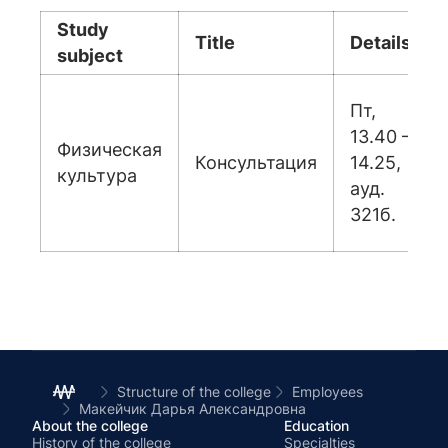
Study
Title
Details
subject
Пт,
13.40 –
Физическая
Консультация
14.25,
культура
ауд.
321б.
Structure of the college
Employees
Макейчик Дарья Александровна
About the college
Education
History of the college
Specialties