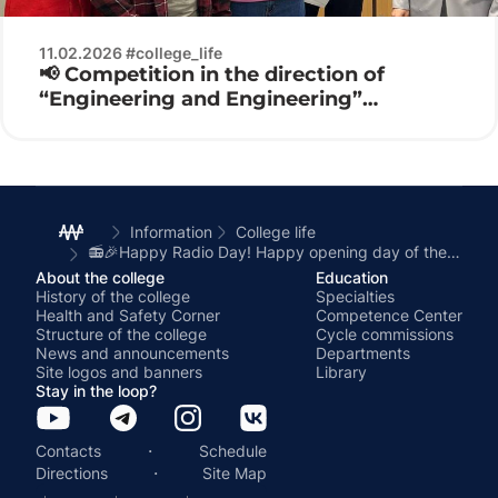
11.02.2026 #college_life
📢 Competition in the direction of
“Engineering and Engineering”
Electronics 2026 ⚙️🔌
Information
College life
📻🎉Happy Radio Day! Happy opening day of the week of the RADIO TECHNICAL DEPARTMENT!🎉📻
About the college
Education
History of the college
Specialties
Health and Safety Corner
Competence Center
Structure of the college
Cycle commissions
News and announcements
Departments
Site logos and banners
Library
Stay in the loop?
·
Contacts
Schedule
·
Directions
Site Map