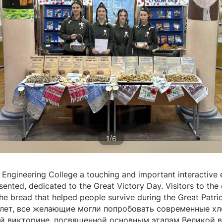
/
1
6
Engineering College a touching and important interactive e
nted, dedicated to the Great Victory Day. Visitors to the 
the bread that helped people survive during the Great Patrio
лет, все желающие могли попробовать современные хле
й викторине, посвященной основным этапам Великой во