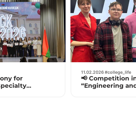
11.02.2026 #college_life
ony for
📢 Competition in
specialty
“Engineering an
obile Systems”
Electronics 2026 