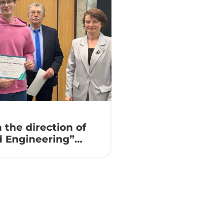
 the direction of
d Engineering”
⚙️🔌