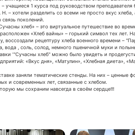
 – учащиеся 1 курса под руководством преподавателя 
 Н. – хотели разделить со всеми не просто вкус хлеба,
 связь поколений.
Сучасны хлеб» – это виртуальное путешествие во време
 расположен «Хлеб вайны» – горький символ тех лет. 
, воссоздали рецептуру хлеба военного времени – "Пар
а, вода , соль, солод, немного пшеничной муки и полын
тавки '"Сучасны хлеб" можно было увидеть и продегус
приятий: «Вкус дня», «Матулин», «Хлебная диета», «М
тавке заняли тематические стенды. На них – ценные ф
ых и современных лет, связанные с хлебом.
оторую мы сохраним навсегда в своём сердце!!!