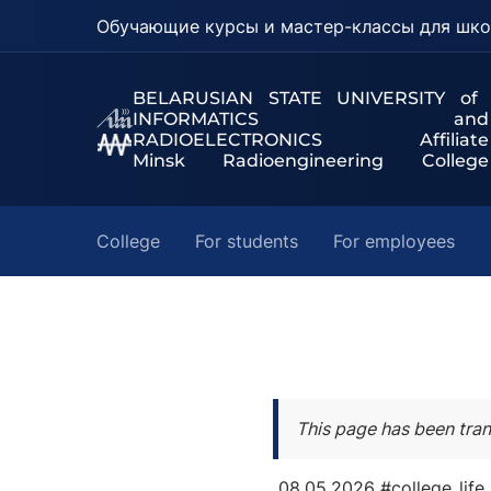
Обучающие курсы и мастер-классы для шко
BELARUSIAN STATE UNIVERSITY of
INFORMATICS and
RADIOELECTRONICS Affiliate
Minsk Radioengineering College
College
For students
For employees
This page has been tran
08.05.2026
#college_life