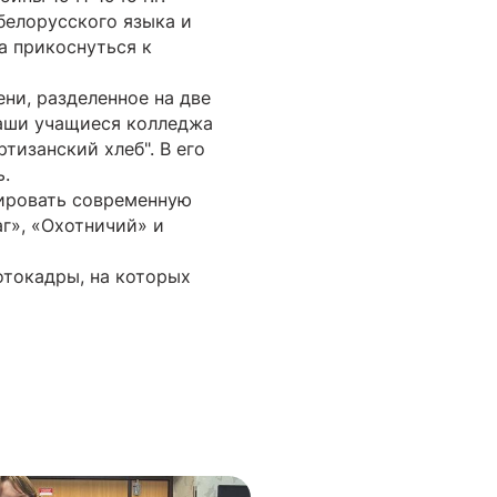
белорусского языка и
 а прикоснуться к
ни, разделенное на две
Наши учащиеся колледжа
тизанский хлеб". В его
ь.
тировать современную
аг», «Охотничий» и
отокадры, на которых