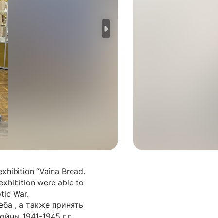
xhibition “Vaina Bread.
exhibition were able to
tic War.
ба , а также принять
йны 1941-1945 г.г.