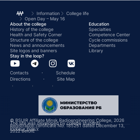
Information
College life
Open Day – May 16
About the college
Education
History of the college
Specialties
Health and Safety Corner
Competence Center
Structure of the college
Cycle commissions
News and announcements
Departments
Site logos and banners
Library
Stay in the loop?
·
Contacts
Schedule
·
Directions
Site Map
© BSUIR Affiliate Minsk Radioengineering College, 2026
The site was developed by college students.
Registration certificate No. 185251 dated December 13,
Privacy Policy
2022 BelGIE