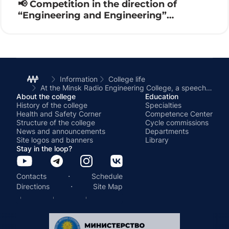
📢 Competition in the direction of
“Engineering and Engineering”
Electronics 2026 ⚙️🔌
Information
College life
At the Minsk Radio Engineering College, a speech was given by Sinilo Anatoly Nikolaevich, dedicated to International Family Day and International Children’s Day
About the college
Education
History of the college
Specialties
Health and Safety Corner
Competence Center
Structure of the college
Cycle commissions
News and announcements
Departments
Site logos and banners
Library
Stay in the loop?
·
Contacts
Schedule
·
Directions
Site Map