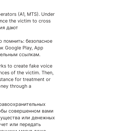
erators (A1, MTS). Under
nce the victim to cross
ия дают
о помнить: безопасное
 Google Play, App
ительным ссылкам.
rks to create fake voice
ces of the victim. Then,
stance for treatment or
money through a
правоохранительных
кобы совершенном вами
имущества или денежных
чет или передать