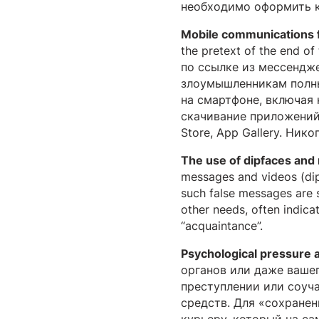
необходимо оформить к
Mobile communications 
the pretext of the end of
по ссылке из мессендж
злоумышленникам полн
на смартфоне, включая 
скачивание приложений 
Store, App Gallery. Ни
The use of dipfaces and
messages and videos (dipf
such false messages are s
other needs, often indica
“acquaintance”.
Psychological pressure 
органов или даже ваше
преступлении или соуч
средств. Для «сохранен