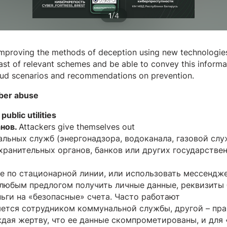
/
1
4
mproving the methods of deception using new technologies
ast of relevant schemes and be able to convey this informat
ud scenarios and recommendations on prevention.
ber abuse
ublic utilities
анов.
Attackers give themselves out
льных служб (энергонадзора, водоканала, газовой слу
ранительных органов, банков или других государстве
ле по стационарной линии, или использовать мессенджер
 любым предлогом получить личные данные, реквизиты 
ьги на «безопасные» счета. Часто работают
ляется сотрудником коммунальной службы, другой – пр
ждая жертву, что ее данные скомпрометированы, и для