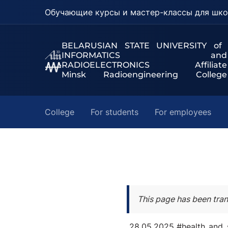
Обучающие курсы и мастер-классы для шко
BELARUSIAN STATE UNIVERSITY of
INFORMATICS and
RADIOELECTRONICS Affiliate
Minsk Radioengineering College
College
For students
For employees
This page has been tran
28.05.2025
#health_and_