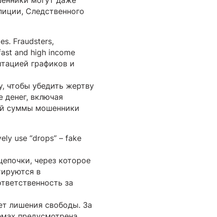
шенники могут даже
лиции, Следственного
es. Fraudsters,
 fast and high income
итацией графиков и
, чтобы убедить жертву
 денег, включая
ной суммы мошенники
ely use “drops” – fake
епочки, через которое
тируются в
ответственность за
ет лишения свободы. За
емах предусмотрена