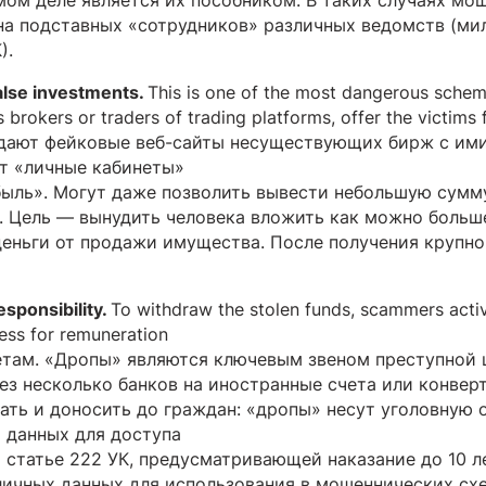
мом деле является их пособником. В таких случаях мо
на подставных «сотрудников» различных ведомств (ми
).
alse investments.
This is one of the most dangerous schem
 brokers or traders of trading platforms, offer the victims
здают фейковые веб-сайты несуществующих бирж с им
т «личные кабинеты»
ыль». Могут даже позволить вывести небольшую сумму
. Цель — вынудить человека вложить как можно больше
деньги от продажи имущества. После получения круп
esponsibility.
To withdraw the stolen funds, scammers activ
ess for remuneration
етам. «Дропы» являются ключевым звеном преступной ц
ез несколько банков на иностранные счета или конвер
ать и доносить до граждан: «дропы» несут уголовную 
 данных для доступа
 статье 222 УК, предусматривающей наказание до 10 л
личных данных для использования в мошеннических сх