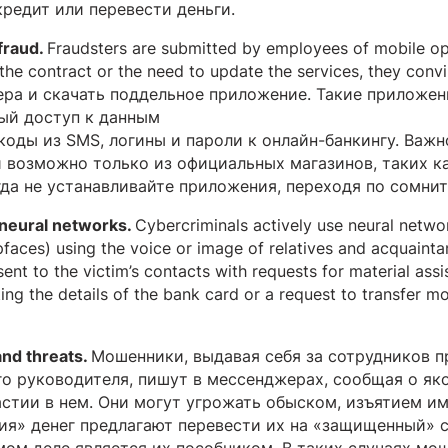
редит или перевести деньги.
fraud.
Fraudsters are submitted by employees of mobile op
 the contract or the need to update the services, they convi
ера и скачать поддельное приложение. Такие приложен
ый доступ к данным
коды из SMS, логины и пароли к онлайн-банкингу. Важн
возможно только из официальных магазинов, таких как
когда не устанавливайте приложения, переходя по сомн
 neural networks.
Cybercriminals actively use neural netwo
aces) using the voice or image of relatives and acquaintan
ent to the victim’s contacts with requests for material assi
ting the details of the bank card or a request to transfer 
and threats.
Мошенники, выдавая себя за сотрудников 
го руководителя, пишут в мессенджерах, сообщая о я
астии в нем. Они могут угрожать обыском, изъятием 
ия» денег предлагают перевести их на «защищенный» с