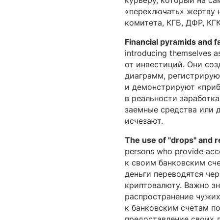
курьеру, который на са
«переключать» жертву 
комитета, КГБ, ДФР, КГК
Financial pyramids and f
introducing themselves as
от инвестиций. Они со
диаграмм, регистрирую
и демонстрируют «приб
в реальности заработка
заемные средства или 
исчезают.
The use of "drops" and r
persons who provide acc
к своим банковским сч
деньги переводятся чер
криптовалюту. Важно зн
распространение чужих
к банковским счетам по
предоставление своих 