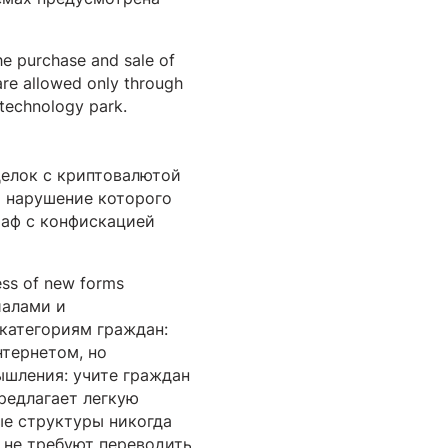
he purchase and sale of
are allowed only through
 technology park.
делок с криптовалютой
а нарушение которого
раф с конфискацией
ess of new forms
иалами и
категориям граждан:
нтернетом, но
ышления: учите граждан
редлагает легкую
ые структуры никогда
 не требуют переводить