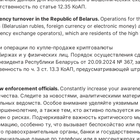
ственность по статье 12.35 КоАП.
ency turnover in the Republic of Belarus.
Operations for t
 (Belarusian rubles, foreign currency or electronic money) 
rency exchange operators), which are residents of the high
и операции по купле-продаже криптовалюты
биржах и у физических лиц. Порядок осуществления с
езидента Республики Беларусь от 20.09.2024 № 367, з
енность по ч. 3 ст. 13.3 КоАП, предусматривающей шт
 enforcement officials.
Constantly increase your awaren
чества. Следите за новостями, аналитическими матер
ьных ведомств. Особое внимание уделяйте уязвимым 
шеннолетние, а также тем, кто активно пользуется и
ен о рисках. Подчеркивайте важность критического м
мацию, особенно ту, что вызывает беспокойство или п
то правоохранительные органы, банки и государственн
енциальные данные по телефону или в мессенджерах и