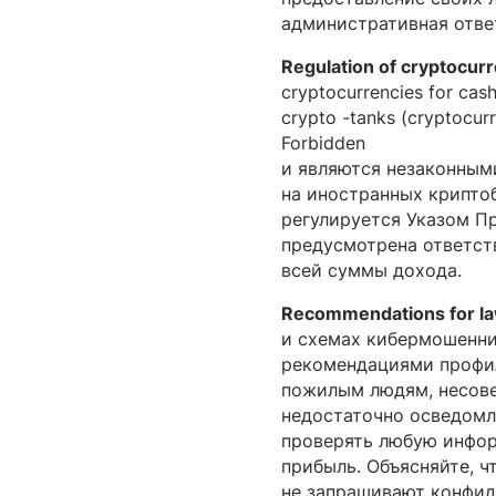
административная ответ
Regulation of cryptocurr
cryptocurrencies for cash
crypto -tanks (cryptocur
Forbidden
и являются незаконным
на иностранных крипто
регулируется Указом Пр
предусмотрена ответств
всей суммы дохода.
Recommendations for law
и схемах кибермошенни
рекомендациями профил
пожилым людям, несовер
недостаточно осведомл
проверять любую инфор
прибыль. Объясняйте, ч
не запрашивают конфид