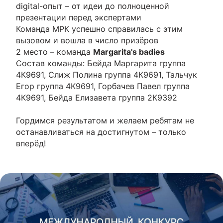
digital-опыт – от идеи до полноценной
презентации перед экспертами
Команда МРК успешно справилась с этим
вызовом и вошла в число призёров
2 место – команда
Margarita's badies
Состав команды: Бейда Маргарита группа
4К9691, Слиж Полина группа 4К9691, Тальчук
Егор группа 4К9691, Горбачев Павел группа
4К9691, Бейда Елизавета группа 2К9392
Гордимся результатом и желаем ребятам не
останавливаться на достигнутом – только
вперёд!