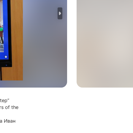
tep”
rs of the
а Иван