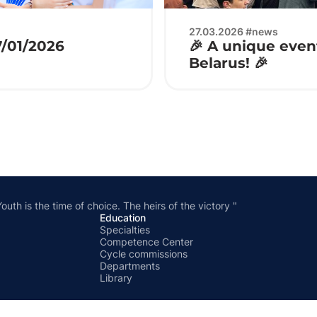
27.03.2026 #news
7/01/2026
🎉 A unique event
Belarus! 🎉
outh is the time of choice. The heirs of the victory "
Education
Specialties
Competence Center
Cycle commissions
Departments
Library