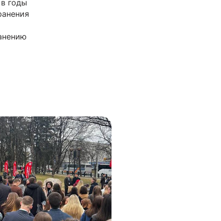
 в годы
ранения
анению