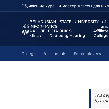
Обучающие курсы и мастер-классы для шко
BELARUSIAN STATE UNIVERSITY of
INFORMATICS and
RADIOELECTRONICS Affiliate
Minsk Radioengineering College
College
For students
For employees
This pa
by expe