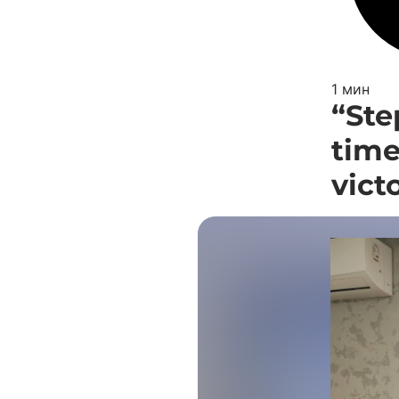
1 мин
“Ste
time
vict