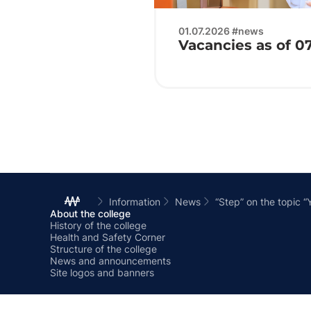
01.07.2026 #news
Vacancies as of 0
Information
News
“Step” on the topic “Y
About the college
History of the college
Health and Safety Corner
Structure of the college
News and announcements
Site logos and banners