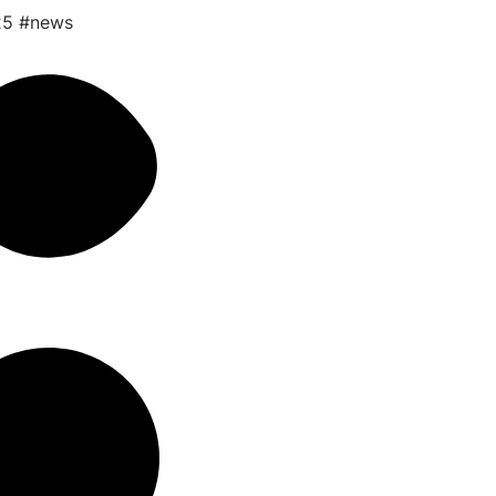
25
#news