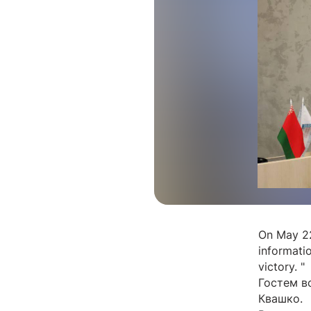
On May 22
informatio
victory. "
Гостем в
Квашко.