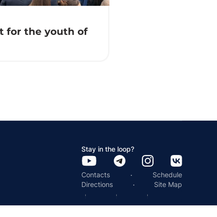
 for the youth of
Stay in the loop?
·
Contacts
Schedule
·
Directions
Site Map