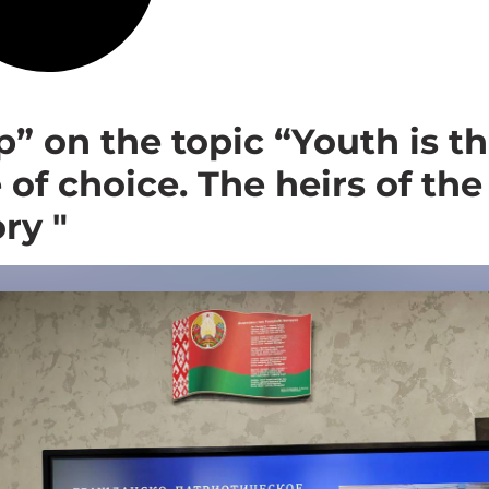
p” on the topic “Youth is t
 of choice. The heirs of the
ory "