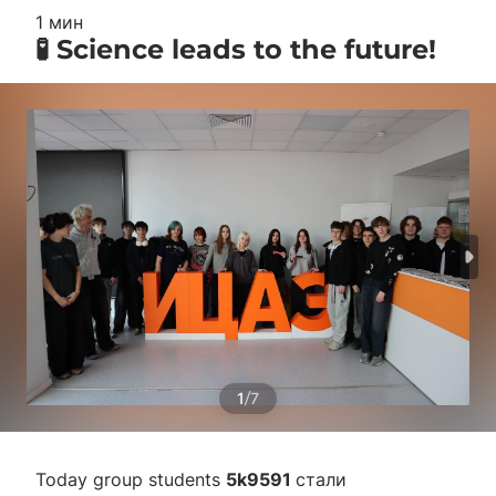
1 мин
🧪 Science leads to the future!
/
1
7
Today group students
5k9591
стали