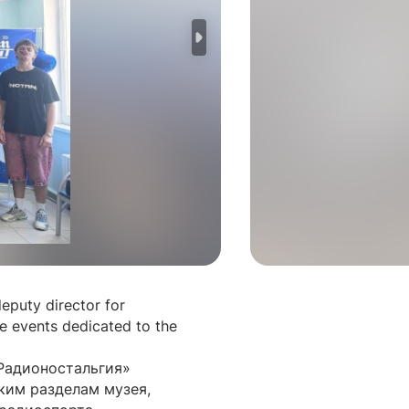
eputy director for
ve events dedicated to the
Радионостальгия»
ским разделам музея,