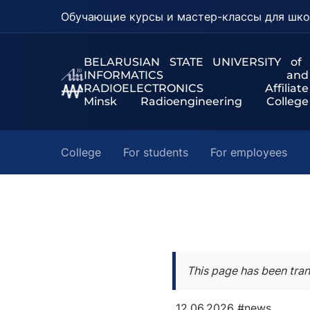
Обучающие курсы и мастер-классы для шко
BELARUSIAN STATE UNIVERSITY of
INFORMATICS and
RADIOELECTRONICS Affiliate
Minsk Radioengineering College
College
For students
For employees
This page has been tran
12.06.2026
#news