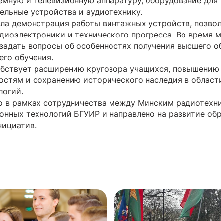
ную и телевизионную аппаратуру, оборудование для 
ельные устройства и аудиотехнику.
ла демонстрация работы винтажных устройств, позво
адиоэлектроники и технического прогресса. Во время 
задать вопросы об особенностях получения высшего о
его обучения.
бствует расширению кругозора учащихся, повышению 
остям и сохранению исторического наследия в област
логий.
о в рамках сотрудничества между Минским радиотехн
нных технологий БГУИР и направлено на развитие обр
нициатив.