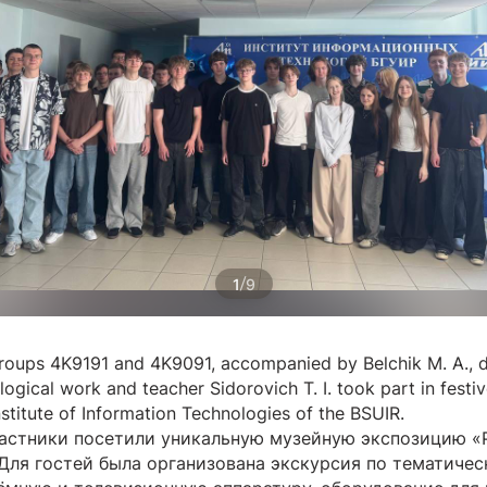
/
1
9
roups 4K9191 and 4K9091, accompanied by Belchik M. A., d
gical work and teacher Sidorovich T. I. took part in festi
nstitute of Information Technologies of the BSUIR.
астники посетили уникальную музейную экспозицию «
 Для гостей была организована экскурсия по тематиче