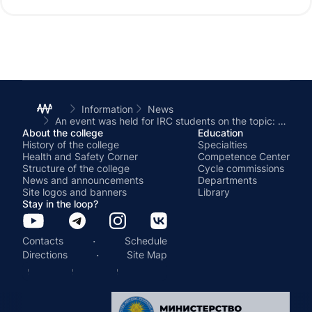
Information
News
An event was held for IRC students on the topic: “Prevention of illegal behavior among youth”
About the college
Education
History of the college
Specialties
Health and Safety Corner
Competence Center
Structure of the college
Cycle commissions
News and announcements
Departments
Site logos and banners
Library
Stay in the loop?
·
Contacts
Schedule
·
Directions
Site Map