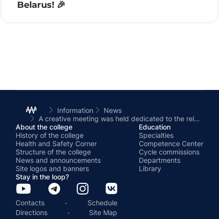
Belarus! 🎉
Information
News
A creative meeting was held dedicated to the release of the book by the young Belarusian writer Ales Bychkovsky – “The Magic Suitcase with the Smell of Adrenaline”
About the college
Education
History of the college
Specialties
Health and Safety Corner
Competence Center
Structure of the college
Cycle commissions
News and announcements
Departments
Site logos and banners
Library
Stay in the loop?
·
Contacts
Schedule
·
Directions
Site Map