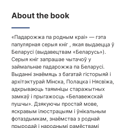
About the book
«Падарожжа па родным краі» — гэта
папулярная серыя кніг , якая выдаецца ў
Беларусі (выдавецтвам «Беларусь»).
Серыя кніг запрашае чытачоў у
займальнае падарожжа па Беларусі.
Выданні знаёмяць з багатай гісторыяй і
архітэктурай Мінска, Полацка і Нясвіжа,
адкрываюць таямніцы старажытных
замкаў і прыгажосць «Белавежскай
пушчы». Дзякуючы простай мове,
яскравым ілюстрацыям і ўнікальным
фотаздымкам, знаёмства з роднай
прыродай і народнымі рамёствамі