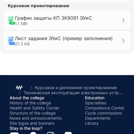
Курсовое проектирование
График защиты КП 3К9091 ЭУиС
1.1 MB
Лист задания ЭУиС (пример заполнения)
21.3 KB
Курсовое и дипломное проектирование
Техническая эксплуатация электронных устройств
About the college
Education
History of the college
Specialties
Health and Safety Corner
Competence Center
Structure of the college
Cycle commissions
News and announcements
Departments
Site logos and banners
Library
Stay in the loop?