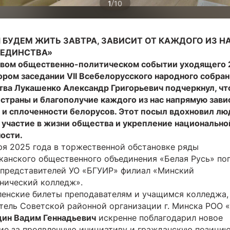
/
1
10
 БУДЕМ ЖИТЬ ЗАВТРА, ЗАВИСИТ ОТ КАЖДОГО ИЗ НА
 ЕДИНСТВА»
евом общественно-политическом событии уходящего 
тором заседании VII Всебелорусского народного собран
тва Лукашенко Александр Григорьевич подчеркнул, чт
страны и благополучие каждого из нас напрямую зави
 и сплоченности белорусов. Этот посыл вдохновил лю
 участие в жизни общества и укрепление национально
ости.
ря 2025 года в торжественной обстановке ряды
канского общественного объединения «Белая Русь» по
 представителей УО «БГУИР» филиал «Минский
нический колледж».
ленские билеты преподавателям и учащимся колледжа,
тель Советской районной организации г. Минска РОО 
дин Вадим Геннадьевич
искренне поблагодарил новое
ие за проявленную инициативу и гражданскую позицию