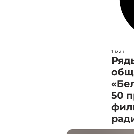
1 мин
Ряд
общ
«Бе
50 
фил
рад