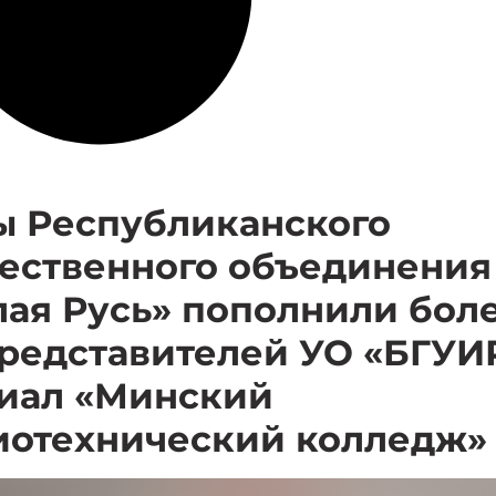
ы Республиканского
ественного объединения
лая Русь» пополнили бол
представителей УО «БГУИ
иал «Минский
иотехнический колледж»