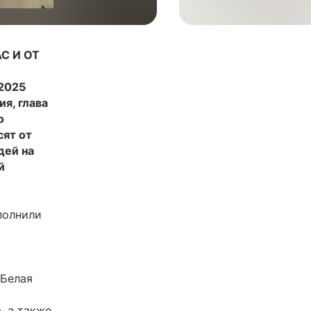
С И ОТ
2025
ия, глава
о
сят от
дей на
й
полнили
«Белая
, а также