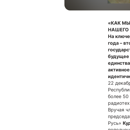
«КАК МЫ
НАШЕГО
На ключ
года – в
государс
будущее 
единства
активное
идентичн
22 декаб
Республи
более 50
радиотех
Вручая ч
председа
Русь»
Ку
пополнен