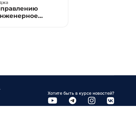
еджа
направлению
инженерное
s 2026 ⚙️🔌
ал «Минский радиотехнический колледж»
Хотите быть в курсе новостей?
·
Контакты
Расписание
·
Схема проезда
Карта сайта