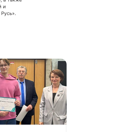
й и
 Русь».