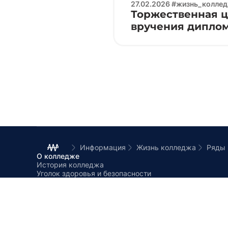
27.02.2026 #жизнь_колле
Торжественная 
вручения дипло
выпускникам сп
«Программируем
системы»
Информация
Жизнь колледжа
О колледже
История колледжа
Уголок здоровья и безопасности
Структура колледжа
Новости и анонсы
Логотипы и баннеры сайта