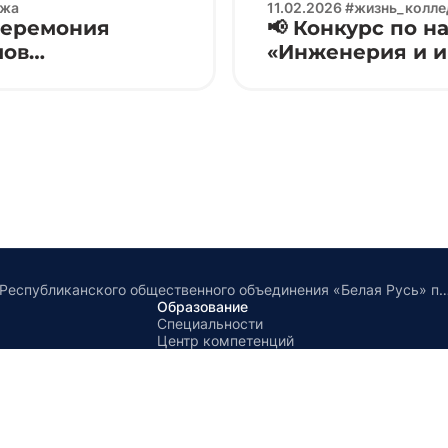
джа
11.02.2026 #жизнь_колл
церемония
📢 Конкурс по 
мов
«Инженерия и 
ециальности
дело» Electronic
ые мобильные
Ряды Республиканского общественного объединения «Белая Русь» пополнили более 50 представителей УО «БГУИР» фили
Образование
Специальности
Центр компетенций
Цикловые комиссии
Отделения
Библиотека