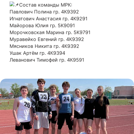
Состав команды МРК:
Павлович Полина гр. 4К9392
Игнатович Анастасия гр. 4К9291
Майорова Юлия гр. 5К9091
Морочковская Марина гр. 5К9791
Муравейко Евгений гр. 4К9392
Мясников Никита гр. 4К9392
Ушак Артём гр. 4К9394
Леванович Тимофей гр. 4К9591