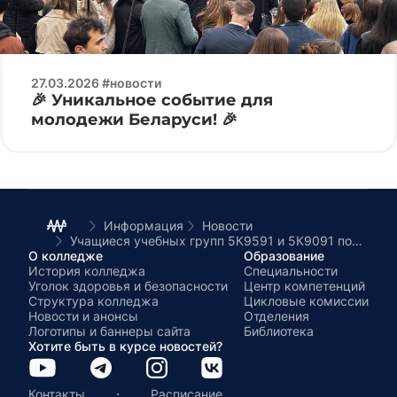
27.03.2026 #новости
🎉 Уникальное событие для
молодежи Беларуси! 🎉
Информация
Новости
Учащиеся учебных групп 5К9591 и 5К9091 посетили Храм-памятник в честь Всех Святых
О колледже
Образование
История колледжа
Специальности
Уголок здоровья и безопасности
Центр компетенций
Структура колледжа
Цикловые комиссии
Новости и анонсы
Отделения
Логотипы и баннеры сайта
Библиотека
Хотите быть в курсе новостей?
·
Контакты
Расписание