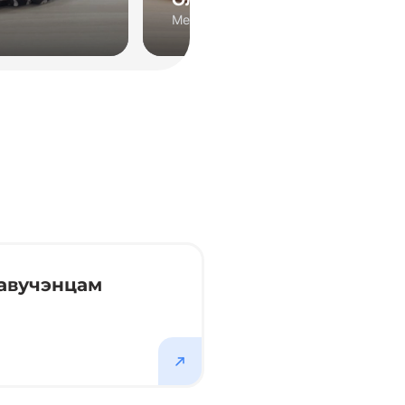
Методист
Методист
авучэнцам