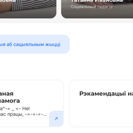
Социальный педагог
Социальный педагог
ыя аб сацыяльным жыцці
аная
Рэкамендацыі н
памога
a^-= _ =- Hel
^час працы, -=-=-=-=-
= _ =-^экстраная