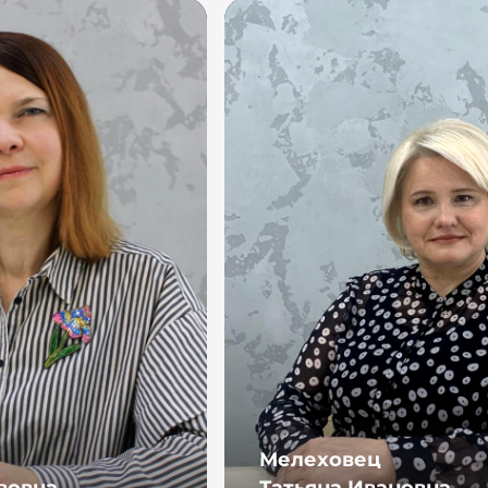
Мелеховец
вовна
Татьяна Ивановна