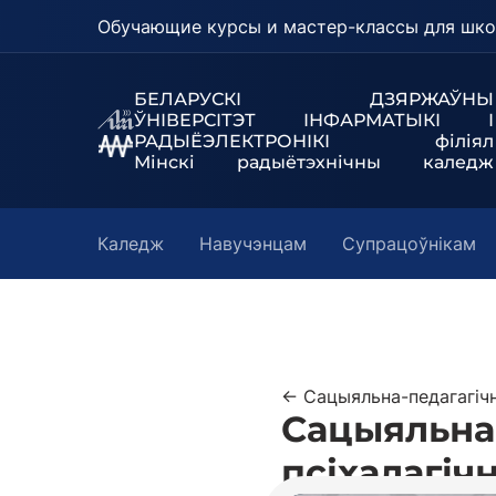
Обучающие курсы и мастер-классы для шко
БЕЛАРУСКІ ДЗЯРЖАЎНЫ
ЎНІВЕРСІТЭТ
ІНФАРМАТЫКІ І
РАДЫЁЭЛЕКТРОНІКІ філіял
Мінскі радыётэхнічны каледж
Каледж
Навучэнцам
Супрацоўнікам
← Сацыяльна-педагагічн
Сацыяльна-
псіхалагіч