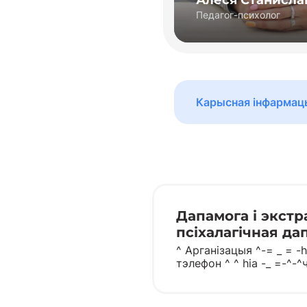
Педагог-психолог
Педагог-психолог
Карысная інфармац
Дапамога і экстр
псіхалагічная да
^ Арганізацыя ^-= _ = -h
тэлефон ^ ^ hia -_ =-^-
=-=-=-=-=-=-=-=-^ ha- 
псіхалагічная дап...