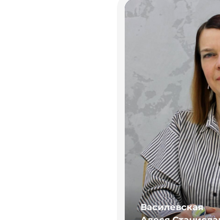
Василевская
Алеся Станисла