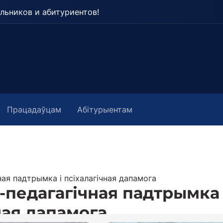
льников и абитуриентов!
Працадаўцам
Абітурыентам
ая падтрымка і псіхалагічная дапамога
педагагічная падтрымка 
ная дапамога