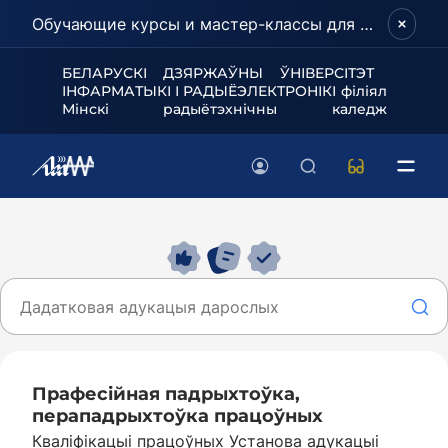
Обучающие курсы и мастер-классы для школьников и абитуриентов!
БЕЛАРУСКІ ДЗЯРЖАЎНЫ ЎНІВЕРСІТЭТ
ІНФАРМАТЫКІ І РАДЫЁЭЛЕКТРОНІКІ філіял
Мінскі радыётэхнічны каледж
Прафесійная падрыхтоўка,
перападрыхтоўка працоўных
Кваліфікацыі працоўных Установа адукацыі