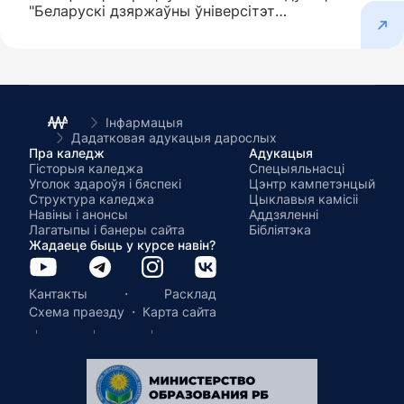
"Беларускі дзяржаўны ўніверсітэт
інфарматыкі і радыёэлектронікі" філіял
"Мінскі радыётэхнічны каледж" ака...
Інфармацыя
Дадатковая адукацыя дарослых
Пра каледж
Адукацыя
Гісторыя каледжа
Спецыяльнасці
Уголок здароўя і бяспекі
Цэнтр кампетэнцый
Структура каледжа
Цыклавыя камісіі
Навіны і анонсы
Аддзяленні
Лагатыпы і банеры сайта
Бібліятэка
Жадаеце быць у курсе навін?
·
Кантакты
Расклад
·
Схема праезду
Карта сайта