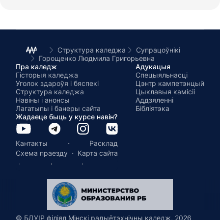
Структура каледжа
Супрацоўнікі
Горощенко Людмила Григорьевна
Пра каледж
Адукацыя
Гісторыя каледжа
Спецыяльнасці
Уголок здароўя і бяспекі
Цэнтр кампетэнцый
Структура каледжа
Цыклавыя камісіі
Навіны і анонсы
Аддзяленні
Лагатыпы і банеры сайта
Бібліятэка
Жадаеце быць у курсе навін?
·
Кантакты
Расклад
·
Схема праезду
Карта сайта
© БДУІР філіял Мінскі радыётэхнічны каледж, 2026