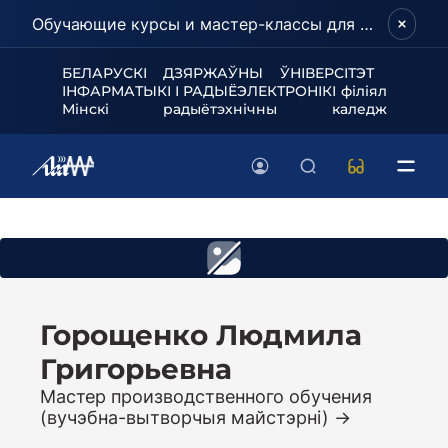
Обучающие курсы и мастер-классы для школьников и абитуриентов!
БЕЛАРУСКІ ДЗЯРЖАЎНЫ ЎНІВЕРСІТЭТ
ІНФАРМАТЫКІ І РАДЫЁЭЛЕКТРОНІКІ філіял
Мінскі радыётэхнічны каледж
Горощенко Людмила
Григорьевна
Мастер производственного обучения
(вучэбна-вытворчыя майстэрні)