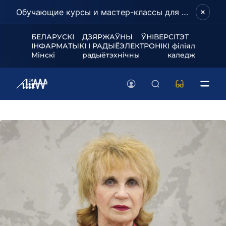
Обучающие курсы и мастер-классы для школьников и абитуриентов!
БЕЛАРУСКІ ДЗЯРЖАЎНЫ ЎНІВЕРСІТЭТ
ІНФАРМАТЫКІ І РАДЫЁЭЛЕКТРОНІКІ філіял
Мінскі радыётэхнічны каледж