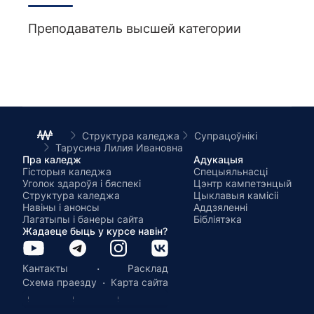
Преподаватель высшей категории
Структура каледжа
Супрацоўнікі
Тарусина Лилия Ивановна
Пра каледж
Адукацыя
Гісторыя каледжа
Спецыяльнасці
Уголок здароўя і бяспекі
Цэнтр кампетэнцый
Структура каледжа
Цыклавыя камісіі
Навіны і анонсы
Аддзяленні
Лагатыпы і банеры сайта
Бібліятэка
Жадаеце быць у курсе навін?
·
Кантакты
Расклад
·
Схема праезду
Карта сайта