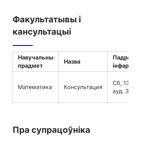
Факультатывы і
кансультацыі
Навучальны
Падрабяз
Назва
прадмет
інфармац
Сб, 13.40,
Математика
Консультация
ауд. 308.
Пра супрацоўніка