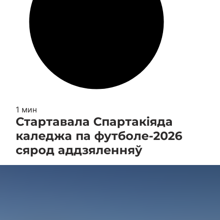
1 мин
Стартавала Спартакіяда
каледжа па футболе-2026
сярод аддзяленняў