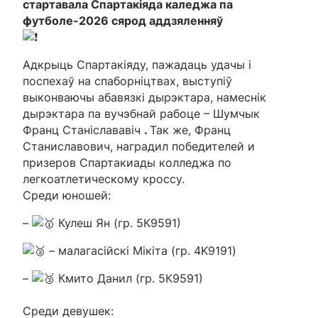
стартавала Спартакіяда каледжа па
футболе-2026 сярод аддзяленняў
Адкрыць Спартакіяду, пажадаць удачы і
поспехаў на спаборніцтвах, выступіў
выконваючы абавязкі дырэктара, намеснік
дырэктара па вучэбнай рабоце – Шумчык
Франц Станіслававіч
.
Так же, Франц
Станиславович, наградил победителей и
призеров Спартакиады колледжа по
легкоатлетическому кроссу.
Среди юношей:
–
Кулеш Ян (гр. 5К9591)
– малагасійскі Мікіта (гр. 4K9191)
–
Кмито Данил (гр. 5К9591)
Среди девушек: