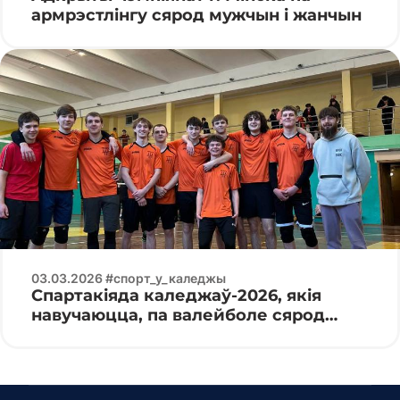
армрэстлінгу сярод мужчын і жанчын
03.03.2026 #спорт_у_каледжы
Спартакіяда каледжаў-2026, якія
навучаюцца, па валейболе сярод
юніёраў