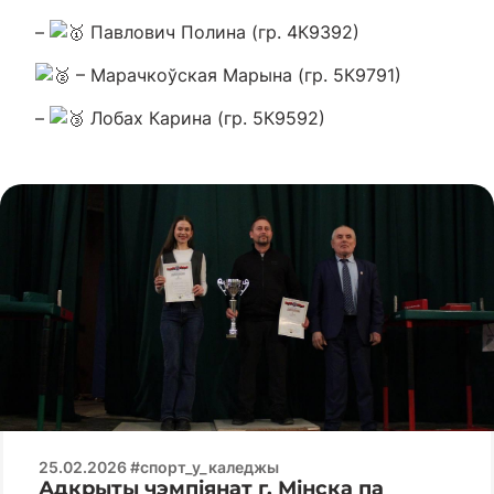
–
Павлович Полина (гр. 4К9392)
– Марачкоўская Марына (гр. 5К9791)
–
Лобах Карина (гр. 5К9592)
25.02.2026 #спорт_у_каледжы
Адкрыты чэмпіянат г. Мінска па