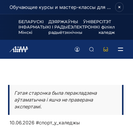
Обучающие курсы и мастер-классы для школьников и абитуриентов!
БЕЛАРУСКІ ДЗЯРЖАЎНЫ ЎНІВЕРСІТЭТ
ІНФАРМАТЫКІ І РАДЫЁЭЛЕКТРОНІКІ філіял
Мінскі радыётэхнічны каледж
Гэтая старонка была перакладзена
аўтаматычна і яшчэ не праверана
экспертамі.
10.06.2026
#спорт_у_каледжы