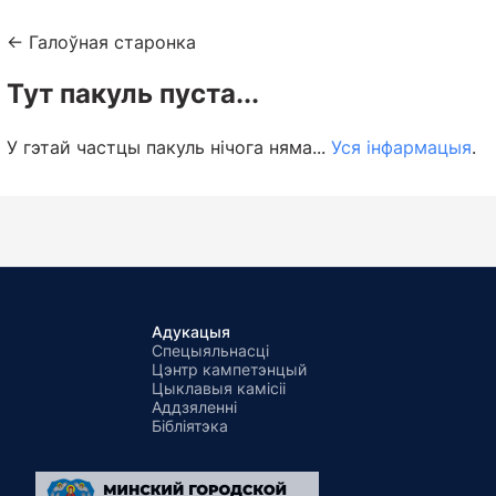
← Галоўная старонка
Тут пакуль пуста...
У гэтай частцы пакуль нічога няма...
Уся інфармацыя
.
Адукацыя
Спецыяльнасці
Цэнтр кампетэнцый
Цыклавыя камісіі
Аддзяленні
Бібліятэка