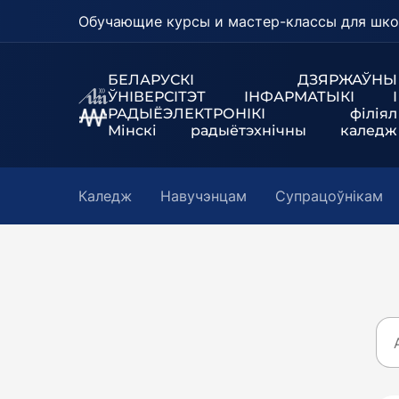
Обучающие курсы и мастер-классы для шко
БЕЛАРУСКІ ДЗЯРЖАЎНЫ
ЎНІВЕРСІТЭТ
ІНФАРМАТЫКІ І
РАДЫЁЭЛЕКТРОНІКІ філіял
Мінскі радыётэхнічны каледж
Каледж
Навучэнцам
Супрацоўнікам