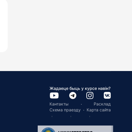
Жадаеце быць у курсе навін?
·
Кантакты
Расклад
·
Схема праезду
Карта сайта