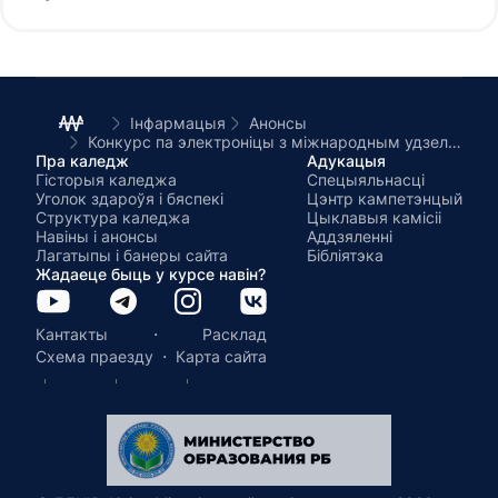
Інфармацыя
Анонсы
Конкурс па электроніцы з міжнародным удзелам – 2026!
Пра каледж
Адукацыя
Гісторыя каледжа
Спецыяльнасці
Уголок здароўя і бяспекі
Цэнтр кампетэнцый
Структура каледжа
Цыклавыя камісіі
Навіны і анонсы
Аддзяленні
Лагатыпы і банеры сайта
Бібліятэка
Жадаеце быць у курсе навін?
·
Кантакты
Расклад
·
Схема праезду
Карта сайта