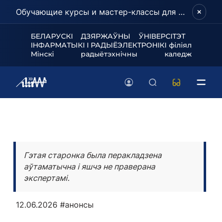
Обучающие курсы и мастер-классы для школьников и абитуриентов!
БЕЛАРУСКІ ДЗЯРЖАЎНЫ ЎНІВЕРСІТЭТ
ІНФАРМАТЫКІ І РАДЫЁЭЛЕКТРОНІКІ філіял
Мінскі радыётэхнічны каледж
Гэтая старонка была перакладзена
аўтаматычна і яшчэ не праверана
экспертамі.
12.06.2026
#анонсы