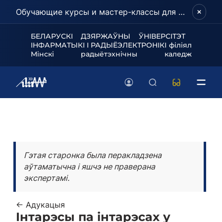
Обучающие курсы и мастер-классы для школьников и абитуриентов!
БЕЛАРУСКІ ДЗЯРЖАЎНЫ ЎНІВЕРСІТЭТ
ІНФАРМАТЫКІ І РАДЫЁЭЛЕКТРОНІКІ філіял
Мінскі радыётэхнічны каледж
Гэтая старонка была перакладзена
аўтаматычна і яшчэ не праверана
экспертамі.
← Адукацыя
Інтарэсы па інтарэсах у