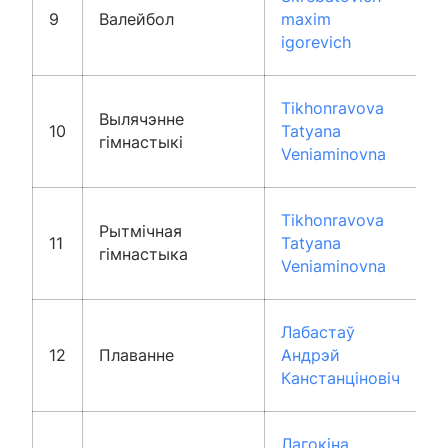
9
Валейбол
maxim
igorevich
Tikhonravova
Вылячэнне
10
Tatyana
гімнастыкі
Veniaminovna
Tikhonravova
Рытмічная
11
Tatyana
гімнастыка
Veniaminovna
Лабастаў
12
Плаванне
Андрэй
Канстанціновіч
Лагокіна