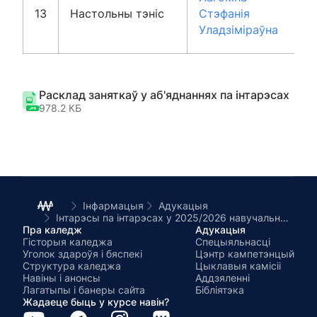
13
Настольны тэніс
Стэфанія
Уладзіміраўна
Расклад заняткаў у аб'яднаннях па інтарэсах
978.2 КБ
Інфармацыя
Адукацыя
Інтарэсы па інтарэсах у 2025/2026 навучальным годзе
Пра каледж
Адукацыя
Гісторыя каледжа
Спецыяльнасці
Уголок здароўя і бяспекі
Цэнтр кампетэнцый
Структура каледжа
Цыклавыя камісіі
Навіны і анонсы
Аддзяленні
Лагатыпы і банеры сайта
Бібліятэка
Жадаеце быць у курсе навін?