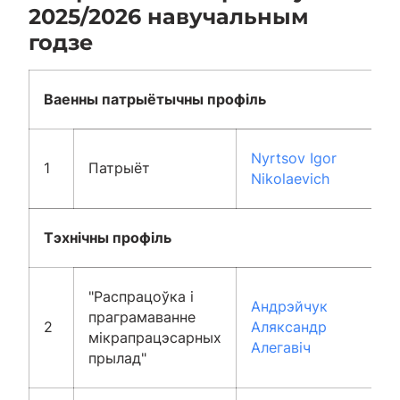
2025/2026 навучальным
годзе
Ваенны патрыётычны профіль
Nyrtsov Igor
1
Патрыёт
Nikolaevich
Тэхнічны профіль
"Распрацоўка і
Андрэйчук
праграмаванне
2
Аляксандр
мікрапрацэсарных
Алегавіч
прылад"