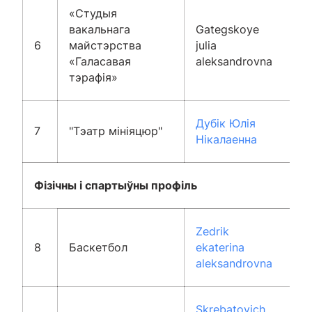
«Студыя
вакальнага
Gategskoye
6
майстэрства
julia
«Галасавая
aleksandrovna
тэрафія»
Дубік Юлія
7
"Тэатр мініяцюр"
Нікалаенна
Фізічны і спартыўны профіль
Zedrik
8
Баскетбол
ekaterina
aleksandrovna
Skrebatovich