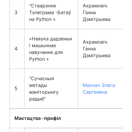
"Стварэнне
Ахрамовіч
3
Тэлеграма -Батаў
Ганна
на Python »
Дзмітрыева
«Навука дадзеных
Ахрамовіч
і машыннае
4
Ганна
навучанне для
Дзмітрыева
Python »
"Сучасныя
метады
Махнач Злата
5
маніторынгу
Сергеевна
радыё"
Мастацтва -профіл