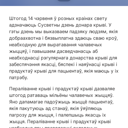
Штогод 14 чэрвеня ў розных краінах свету
адзначаюць Сусветны дзень донара крыві. У
гэты дзень мы выказваем падзяку людзям, якія
добраахвотна і бязвыплатна здаюць сваю кроў,
неабходную для выратавання чалавечых
жыццяў, і павышаем дасведчанасць аб
неабходнасці рэгулярнага донарства крыві для
забеспячэння якасці, бяспекі і наяўнасці крыві і
прадуктаў крыві для пацыентаў, якія маюць у іх
патрэбу.
Пераліванне крыві і прадуктаў крыві дазваляе
штогод ратаваць мільёны чалавечых жыццяў.
Яно дапамагае падоўжыць жыццё пацыентаў,
якія пакутуюць ад станаў, якія ўяўляюць
пагрозу для жыцця, і палепшыць якасць іх
жыцця. Пераліванне крыві і прадуктаў крыві