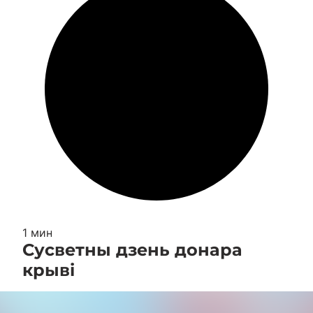
1 мин
Сусветны дзень донара
крыві