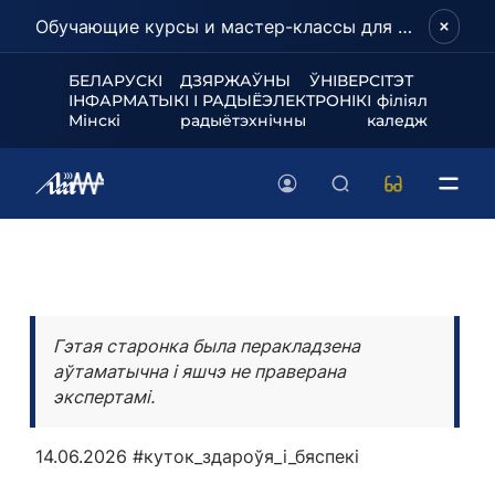
Обучающие курсы и мастер-классы для школьников и абитуриентов!
БЕЛАРУСКІ ДЗЯРЖАЎНЫ ЎНІВЕРСІТЭТ
ІНФАРМАТЫКІ І РАДЫЁЭЛЕКТРОНІКІ філіял
Мінскі радыётэхнічны каледж
Гэтая старонка была перакладзена
аўтаматычна і яшчэ не праверана
экспертамі.
14.06.2026
#куток_здароўя_і_бяспекі