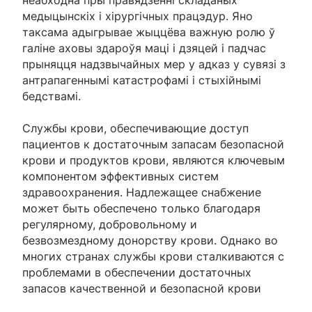
неабходна пры правядзенні складаных
медыцынскіх і хірургічных працэдур. Яно
таксама адыгрывае жыццёва важную ролю ў
галіне аховы здароўя маці і дзяцей і падчас
прыняцця надзвычайных мер у адказ у сувязі з
антрапагеннымі катастрофамі і стыхійнымі
бедствамі.
Службы крови, обеспечивающие доступ
пациентов к достаточным запасам безопасной
крови и продуктов крови, являются ключевым
компонентом эффективных систем
здравоохранения. Надлежащее снабжение
может быть обеспечено только благодаря
регулярному, добровольному и
безвозмездному донорству крови. Однако во
многих странах службы крови сталкиваются с
проблемами в обеспечении достаточных
запасов качественной и безопасной крови