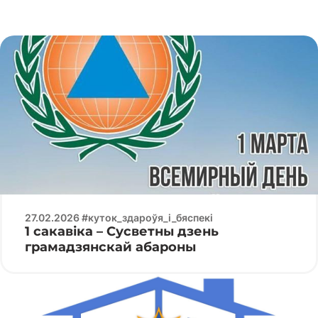
27.02.2026 #куток_здароўя_і_бяспекі
1 сакавіка – Сусветны дзень
грамадзянскай абароны