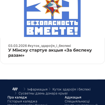
03.03.2026 #куток_здароўя_і_бяспекі
У Мінску стартуе акцыя «За бяспеку
разам»
Інфармацыя
Куток здароўя і бяспекі
Сусветны дзень донара крыві
Пра каледж
Адукацыя
Гісторыя каледжа
Спецыяльнасці