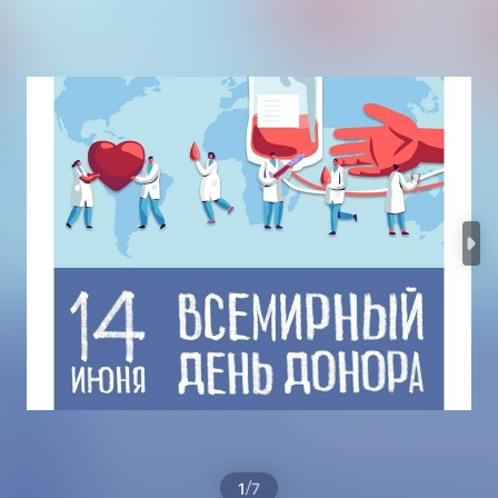
/
1
7