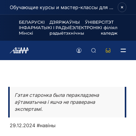
Обучающие курсы и мастер-классы для школьников и абитуриентов!
БЕЛАРУСКІ ДЗЯРЖАЎНЫ ЎНІВЕРСІТЭТ
ІНФАРМАТЫКІ І РАДЫЁЭЛЕКТРОНІКІ філіял
Мінскі радыётэхнічны каледж
Гэтая старонка была перакладзена
аўтаматычна і яшчэ не праверана
экспертамі.
29.12.2024
#навіны