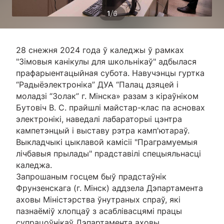
/
1
6
28 снежня 2024 года ў каледжы ў рамках
"Зімовыя канікулы для школьнікаў" адбылася
прафарыентацыйная субота. Навучэнцы гуртка
“Радыёэлектроніка” ДУА “Палац дзяцей і
моладзі “Золак” г. Мінска» разам з кіраўніком
Бутовіч В. С. прайшлі майстар-клас па асновах
электронікі, наведалі лабараторыі цэнтра
кампетэнцый і выставу рэтра камп'ютараў.
Выкладчыкі цыклавой камісіі "Праграмуемыя
лічбавыя прылады" прадставілі спецыяльнасці
каледжа.
Запрошаным госцем быў прадстаўнік
Фрунзенскага (г. Мінск) аддзела Дэпартамента
аховы Міністэрства ўнутраных спраў, які
пазнаёміў хлопцаў з асаблівасцямі працы
супрацоўнікаў Дэпартамента аховы.