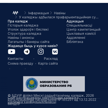
Інфармацыя
Навіны
У каледжы адбылася прафарыентацыйная субота
Пра каледж
Адукацыя
Гісторыя каледжа
Спецыяльнасці
Уголок здароўя і бяспекі
Цэнтр кампетэнцый
Структура каледжа
Цыклавыя камісіі
Навіны і анонсы
Аддзяленні
Лагатыпы і банеры сайта
Бібліятэка
Жадаеце быць у курсе навін?
·
Кантакты
Расклад
·
Схема праезду
Карта сайта
© БДУІР філіял Мінскі радыётэхнічны каледж, 2026
Сайт распрацаваны навучэнцамі каледжа.
Рэгістрацыйнае пасведчанне №185251 ад 13.12.2022
Палітыка канфідэцыяльнасці
БелДІЭ