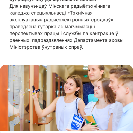
Для навучэнцаў Мінскага радыётэхнічнага
каледжа спецыяльнасці «Тэхнічная
эксплуатацыя радыёэлектронных сродкаў»
праведзена гутарка аб магчымасці і
перспектывах працы і службы па кантракце ў
раённых. падраздзяленнях Дэпартамента аховы
Міністэрства ўнутраных спраў.