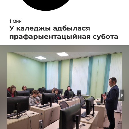
1 мин
У каледжы адбылася
прафарыентацыйная субота