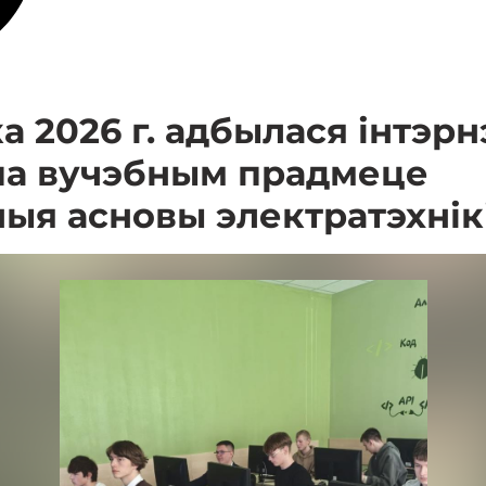
а 2026 г. адбылася інтэрн
 па вучэбным прадмеце
ыя асновы электратэхнік