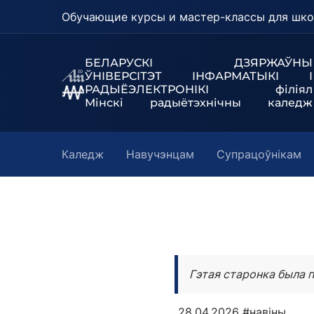
Обучающие курсы и мастер-классы для шко
БЕЛАРУСКІ ДЗЯРЖАЎНЫ
ЎНІВЕРСІТЭТ
ІНФАРМАТЫКІ І
РАДЫЁЭЛЕКТРОНІКІ філіял
Мінскі радыётэхнічны каледж
Каледж
Навучэнцам
Супрацоўнікам
Гэтая старонка была п
28.04.2026
#навіны