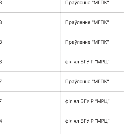
8
Праўленне "МГПК"
8
Праўленне "МГПК"
8
Праўленне "МГПК"
8
філіял БГУІР “МРЦ”
7
Праўленне "МГПК"
7
філіял БГУІР “МРЦ”
4
філіял БГУІР “МРЦ”