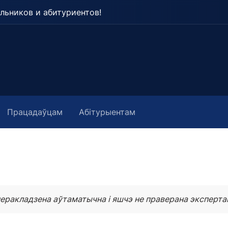
льников и абитуриентов!
Працадаўцам
Абітурыентам
еракладзена аўтаматычна і яшчэ не праверана эксперта