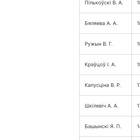
Пількоўскі В. А.
1
Бяляева А. А.
1
Ружын В. Г.
1
Краўцоў І. А.
1
Капусціна В. Р.
1
Шкілевіч А. А.
1
Башынскі Я. П.
1