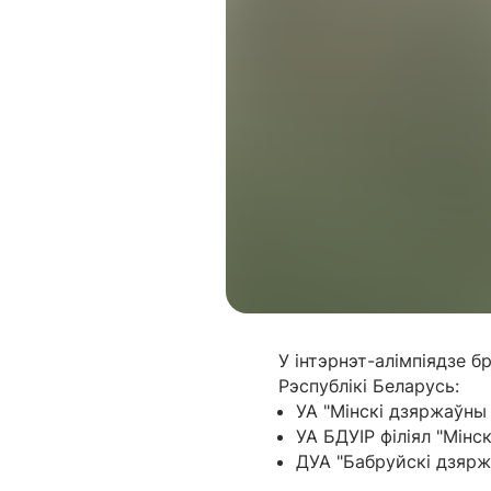
У інтэрнэт-алімпіядзе 
Рэспублікі Беларусь:
УА "Мінскі дзяржаўны
УА БДУІР філіял "Мінс
ДУА "Бабруйскі дзярж