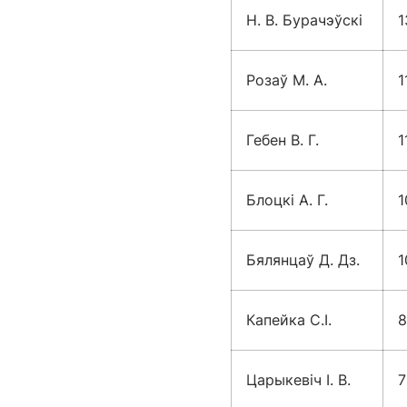
Н. В. Бурачэўскі
1
Розаў М. А.
1
Гебен В. Г.
1
Блоцкі А. Г.
1
Бялянцаў Д. Дз.
1
Капейка С.І.
8
Царыкевіч І. В.
7