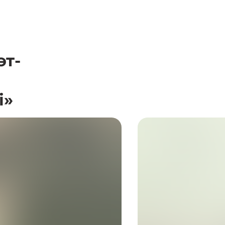
эт-
і»