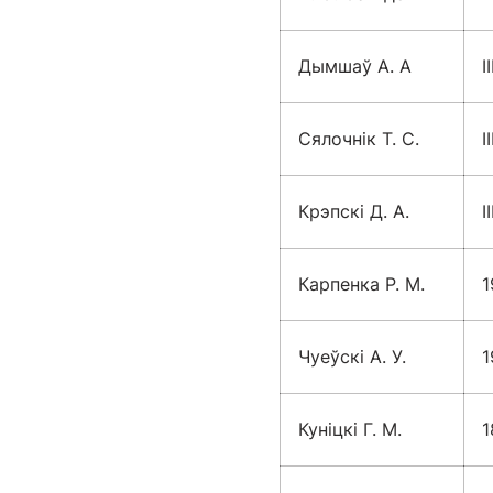
Дымшаў А. А
I
Сялочнік Т. С.
I
Крэпскі Д. А.
I
Карпенка Р. М.
1
Чуеўскі А. У.
1
Куніцкі Г. М.
1