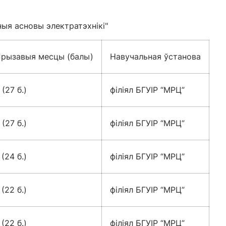
ыя асновы электратэхнікі"
рызавыя месцы (балы)
Навучальная ўстанова
 (27 б.)
філіял БГУІР “МРЦ”
 (27 б.)
філіял БГУІР “МРЦ”
I (24 б.)
філіял БГУІР “МРЦ”
I (22 б.)
філіял БГУІР “МРЦ”
I (22 б.)
філіял БГУІР “МРЦ”