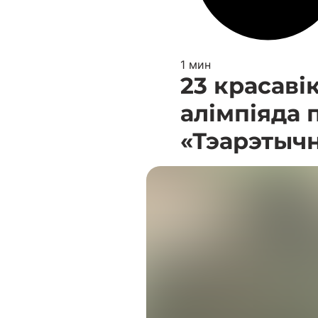
1 мин
23 красавік
алімпіяда
«Тэарэтычн