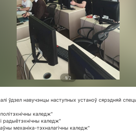
/
1
2
бралі ўдзел навучэнцы наступных устаноў сярэдняй спе
 політэхнічны каледж"
кі радыётэхнічны каледж"
аўны механіка-тэхналагічны каледж"