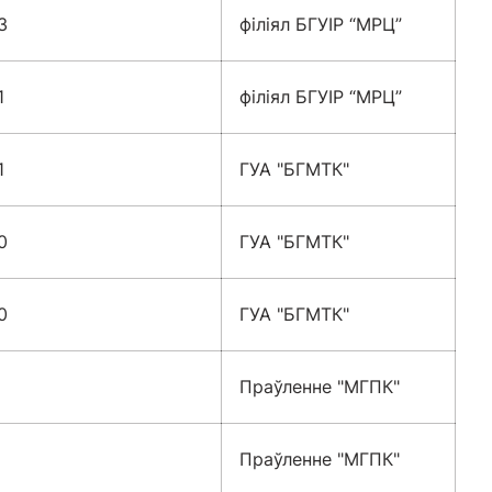
3
філіял БГУІР “МРЦ”
1
філіял БГУІР “МРЦ”
1
ГУА "БГМТК"
0
ГУА "БГМТК"
0
ГУА "БГМТК"
Праўленне "МГПК"
Праўленне "МГПК"