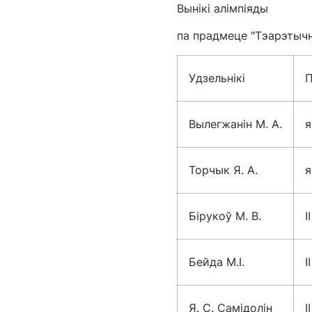
Вынікі алімпіяды
па прадмеце "Тэарэтычн
Удзельнікі
П
Вылегжанін М. А.
я
Торчык Я. А.
я
Бірукоў М. В.
I
Бейда М.І.
I
Я. С. Самідолін
I