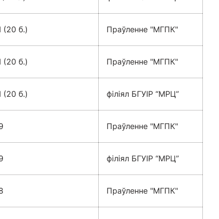
II (20 б.)
Праўленне "МГПК"
II (20 б.)
Праўленне "МГПК"
II (20 б.)
філіял БГУІР “МРЦ”
9
Праўленне "МГПК"
9
філіял БГУІР “МРЦ”
8
Праўленне "МГПК"