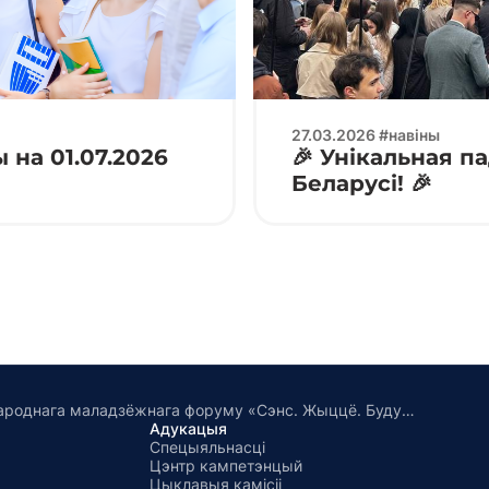
27.03.2026 #навіны
на 01.07.2026
🎉 Унікальная п
Беларусі! 🎉
Адкрыццё Міжнароднага маладзёжнага форуму «Сэнс. Жыццё. Будучыня»
Адукацыя
Спецыяльнасці
Цэнтр кампетэнцый
Цыклавыя камісіі