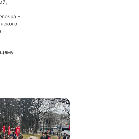
ий,
евочка –
инского
а
ющему