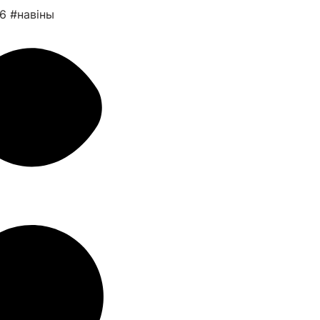
26
#навіны