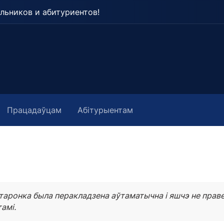
льников и абитуриентов!
Працадаўцам
Абітурыентам
таронка была перакладзена аўтаматычна і яшчэ не прав
амі.