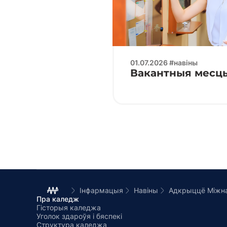
01.07.2026 #навіны
Вакантныя месцы 
Інфармацыя
Навіны
Пра каледж
Гісторыя каледжа
Уголок здароўя і бяспекі
Структура каледжа