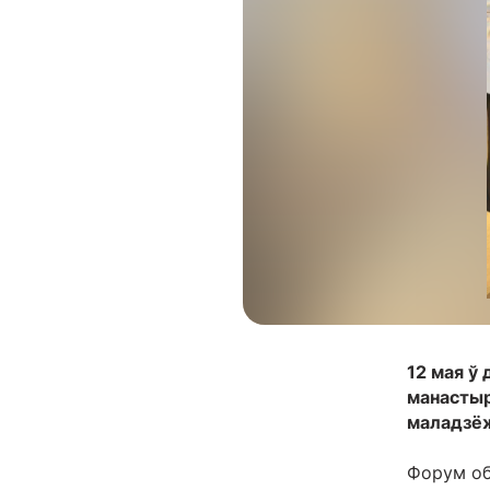
12 мая ў
манастыр
маладзёж
Форум об