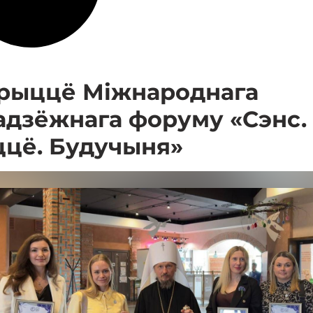
рыццё Міжнароднага
адзёжнага форуму «Сэнс.
цё. Будучыня»