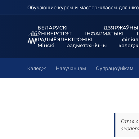
Обучающие курсы и мастер-классы для шко
БЕЛАРУСКІ ДЗЯРЖАЎНЫ
ЎНІВЕРСІТЭТ
ІНФАРМАТЫКІ І
РАДЫЁЭЛЕКТРОНІКІ філіял
Мінскі радыётэхнічны каледж
Каледж
Навучэнцам
Супрацоўнікам
Гэтая с
эксперт