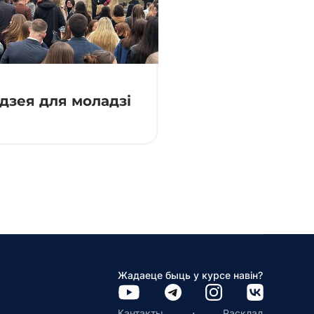
адзея для моладзі
Жадаеце быць у курсе навін?
·
Кантакты
Расклад