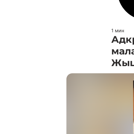
1 мин
Адк
мал
Жыц