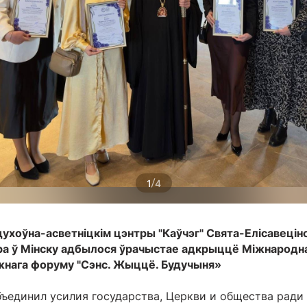
/
1
4
 духоўна-асветніцкім цэнтры "Каўчэг" Свята-Елісавецін
а ў Мінску адбылося ўрачыстае адкрыццё Міжнародн
нага форуму "Сэнс. Жыццё. Будучыня»
ъединил усилия государства, Церкви и общества ради