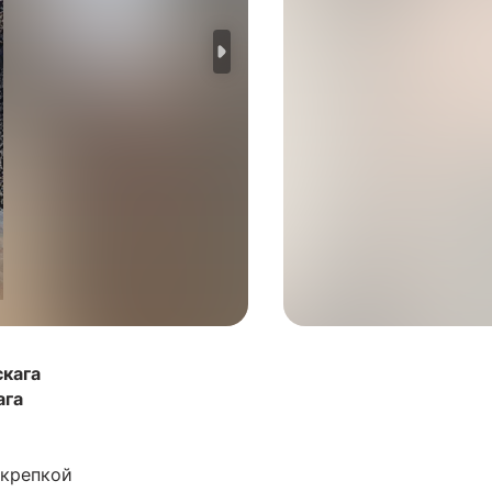
скага
ага
 крепкой