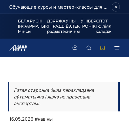
Обучающие курсы и мастер-классы для школьников и абитуриентов!
БЕЛАРУСКІ ДЗЯРЖАЎНЫ ЎНІВЕРСІТЭТ
ІНФАРМАТЫКІ І РАДЫЁЭЛЕКТРОНІКІ філіял
Мінскі радыётэхнічны каледж
Гэтая старонка была перакладзена
аўтаматычна і яшчэ не праверана
экспертамі.
16.05.2026
#навіны