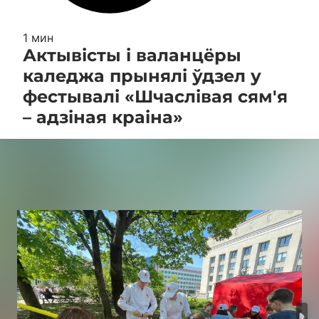
1 мин
Актывісты і валанцёры
каледжа прынялі ўдзел у
фестывалі «Шчаслівая сям'я
– адзіная краіна»