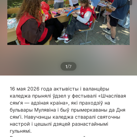
/
1
7
16 мая 2026 года актывісты і валанцёры
каледжа прынялі ўдзел у фестывалі «Шчаслівая
сям'я — адзіная краіна», які праходзіў на
бульвары Мулявіна і быў прымеркаваны да Дня
сям'і. Навучэнцы каледжа стваралі святочны
настрой і цешылі дзяцей разнастайнымі
гульнямі.