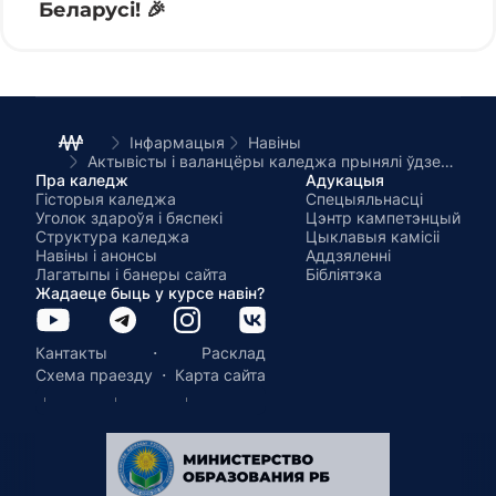
Беларусі! 🎉
Інфармацыя
Навіны
Актывісты і валанцёры каледжа прынялі ўдзел у фестывалі «Шчаслівая сям'я – адзіная краіна»
Пра каледж
Адукацыя
Гісторыя каледжа
Спецыяльнасці
Уголок здароўя і бяспекі
Цэнтр кампетэнцый
Структура каледжа
Цыклавыя камісіі
Навіны і анонсы
Аддзяленні
Лагатыпы і банеры сайта
Бібліятэка
Жадаеце быць у курсе навін?
·
Кантакты
Расклад
·
Схема праезду
Карта сайта