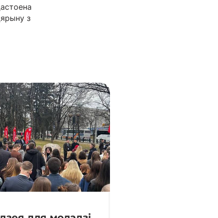
дастоена
цярыну з
адзея для моладзі