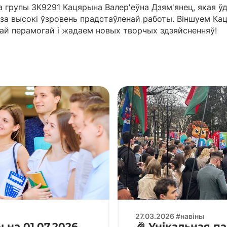
а групы 3К9291 Кацярына Валер'еўна Дзям'янец, якая ў
за высокі ўзровень прадстаўленай работы. Віншуем Ка
ай перамогай і жадаем новых творчых здзяйсненняў!
27.03.2026 #навіны
на 01.07.2026
🎉 Унікальная п