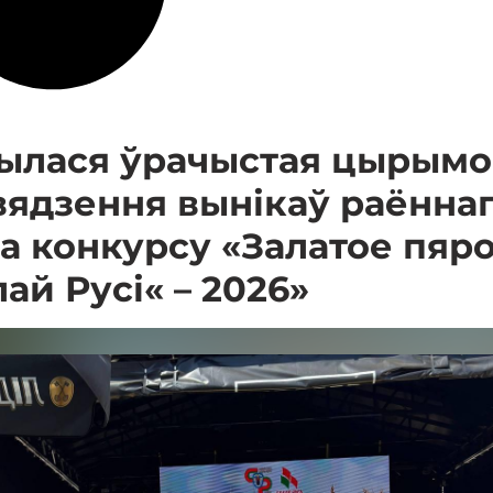
ылася ўрачыстая цырымо
вядзення вынікаў раённа
а конкурсу «Залатое пяр
ай Русі« – 2026»