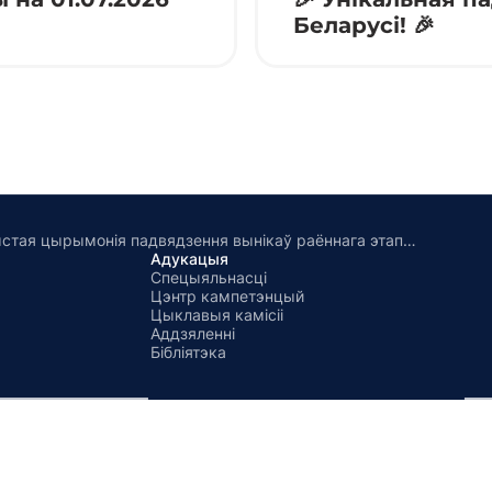
Беларусі! 🎉
Адбылася ўрачыстая цырымонія падвядзення вынікаў раённага этапа конкурсу «Залатое пяро »Белай Русі« – 2026»
Адукацыя
Спецыяльнасці
Цэнтр кампетэнцый
Цыклавыя камісіі
Аддзяленні
Бібліятэка
Рэгіс