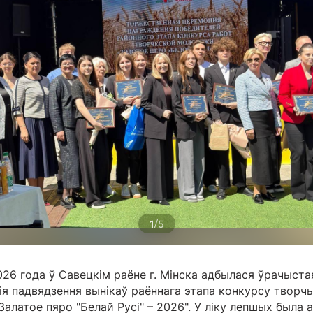
/
1
5
026 года ў Савецкім раёне г. Мінска адбылася ўрачыста
я падвядзення вынікаў раённага этапа конкурсу творч
Залатое пяро "Белай Русі" – 2026". У ліку лепшых была 