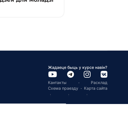
Жадаеце быць у курсе навін?
·
Кантакты
Расклад
·
Схема праезду
Карта сайта
трацыйнае пасведчанне №185251 ад 13.12.2022 БелДІЭ