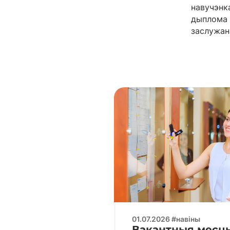
навучэнк
дыплома 
заслужан
01.07.2026 #навіны
Вакантныя месцы 