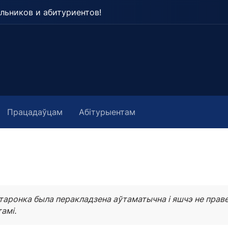
льников и абитуриентов!
Працадаўцам
Абітурыентам
таронка была перакладзена аўтаматычна і яшчэ не прав
амі.