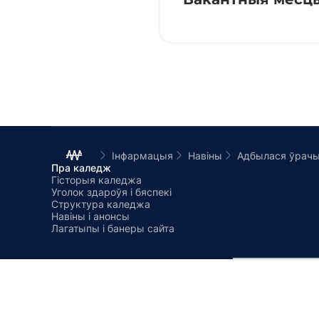
Інфармацыя
Навіны
Пра каледж
Гісторыя каледжа
Уголок здароўя і бяспекі
Структура каледжа
Навіны і анонсы
Лагатыпы і банеры сайта
© БДУІР філіял Мінскі радыётэхнічны каледж, 2026