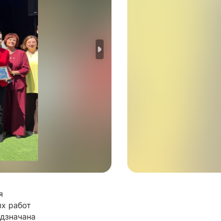
я
ых работ
адзначана