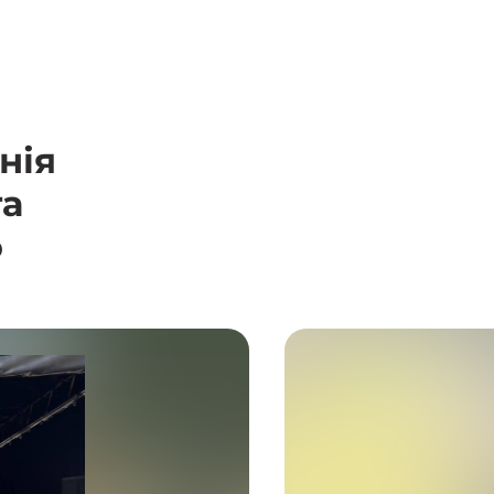
нія
га
о