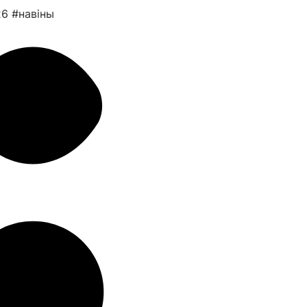
26
#навіны