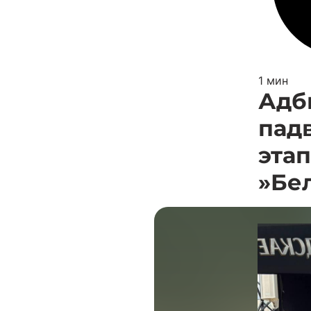
1 мин
Адб
пад
этап
»Бел