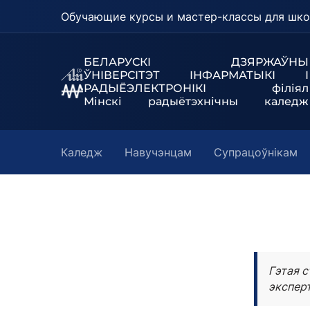
Обучающие курсы и мастер-классы для шко
БЕЛАРУСКІ ДЗЯРЖАЎНЫ
ЎНІВЕРСІТЭТ
ІНФАРМАТЫКІ І
РАДЫЁЭЛЕКТРОНІКІ філіял
Мінскі радыётэхнічны каледж
Каледж
Навучэнцам
Супрацоўнікам
Гэтая с
эксперт